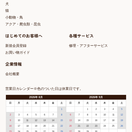
犬
猫
小動物・鳥
アクア・爬虫類・昆虫
はじめてのお客様へ
各種サービス
新規会員登録
修理・アフターサービス
お買い物ガイド
企業情報
会社概要
営業日カレンダー※色のついた日は休業日です。
2026
年
8月
2026
年
9月
日
月
火
水
木
金
土
日
月
火
水
木
金
土
1
1
2
3
4
5
2
3
4
5
6
7
8
6
7
8
9
10
11
12
9
10
11
12
13
14
15
13
14
15
16
17
18
19
16
17
18
19
20
21
22
20
21
22
23
24
25
26
23
24
25
26
27
28
29
27
28
29
30