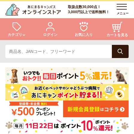
取扱点数30,000点！
3,000円以上で送料無料！
メニュー
カテゴリ
ログイン
お気に入り
カートを見る
犬
猫
ログイン
会員登録
小動物・鳥
アクア・爬虫類・昆虫
あにまるキャンパスについて
アフターサービス
ドッグフード
キャットフード
商品リクエスト
美容・ケア用品
服・おさんぽ用品