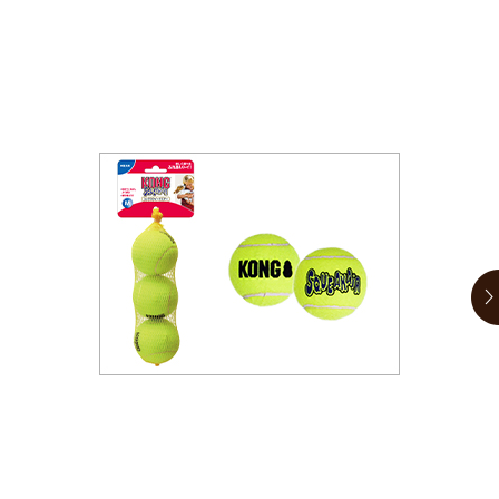
お買い物ガイド
日用品（デイリー）
リビング雑貨
お問い合わせ
トリマーグッズ
シニアサポート