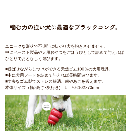
噛む力の強い犬に最適なブラックコング。
ユニークな形状で不規則に転がり犬を飽きさせません。
中にペースト製品や犬用おやつをごほうびとして詰めて与えれば
ひとりでおとなしく遊びます。
■遊ばせながらしつけができる天然ゴム100％の犬用玩具。
■中に犬用フードを詰めて与えれば長時間遊びます。
■丈夫なゴム製でストレス解消。歯やあごを鍛えます。
本体サイズ（幅×高さ×奥行き) L：70×102×70mm