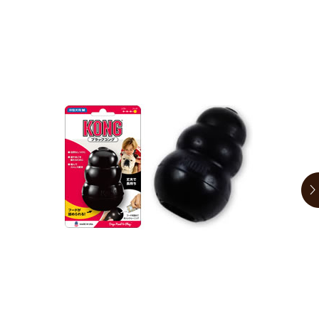
お買い物ガイド
日用品（デイリー）
リビング雑貨
お問い合わせ
トリマーグッズ
シニアサポート