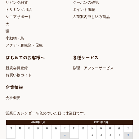
リビング雑貨
クーポンの確認
トリミング用品
ポイント履歴
シニアサポート
入荷案内申し込み商品
犬
猫
小動物・鳥
アクア・爬虫類・昆虫
はじめてのお客様へ
各種サービス
新規会員登録
修理・アフターサービス
お買い物ガイド
企業情報
会社概要
営業日カレンダー※色のついた日は休業日です。
2026
年
8月
2026
年
9月
日
月
火
水
木
金
土
日
月
火
水
木
金
土
1
1
2
3
4
5