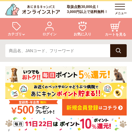
取扱点数30,000点！
3,000円以上で送料無料！
メニュー
カテゴリ
ログイン
お気に入り
カートを見る
犬
猫
ログイン
会員登録
小動物・鳥
アクア・爬虫類・昆虫
あにまるキャンパスについて
アフターサービス
ドッグフード
キャットフード
商品リクエスト
美容・ケア用品
服・おさんぽ用品