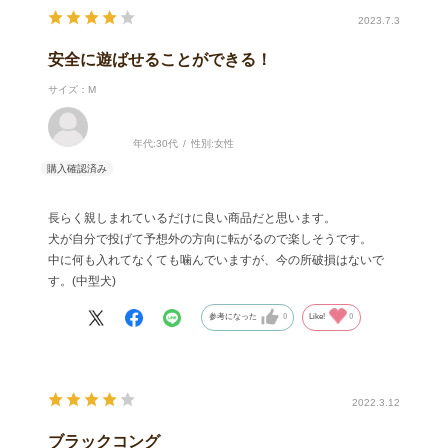
2023.7.3
安全に遊ばせることができる！
サイズ：M
年代:
30代
性別:
女性
長らく親しまれているだけに良い商品だと思います。
犬が自分で投げて予想外の方向に転がるので楽しそうです。
中に何も入れてなくても噛んでいますが、今の所破損はないで
す。(中型犬)
参考になった
0
Like!
0
2022.3.12
ブラックコング