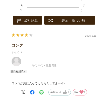
★
(0
1
)
絞り込み
表示：新しい順
2025.2.11
コング
サイズ：L
年代:
50代
性別:
男性
ワンコが気に入ってカミカミしてまーす♪
参考になった
0
Like!
0