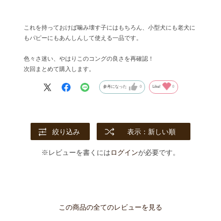
これを持っておけば噛み壊す子にはもちろん、小型犬にも老犬に
もパピーにもあんしんして使える一品です。
色々さ迷い、やはりこのコングの良さを再確認！
次回まとめて購入します。
参考になった
0
Like!
0
絞り込み
表示：新しい順
※レビューを書くには
ログイン
が必要です。
この商品の全てのレビューを見る