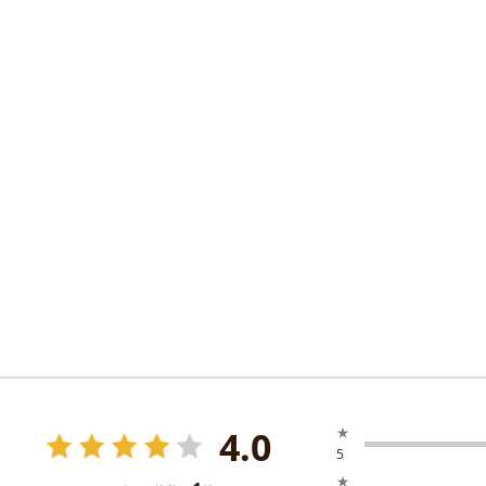
4.0
★
5
★