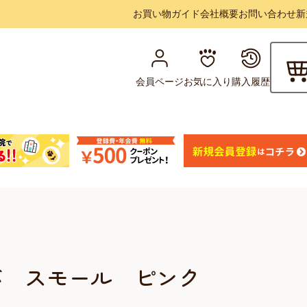
お買い物ガイド
会社概要
お問い合わせ
新
会員ページ
お気に入り
購入履歴
バ スモール ピンク