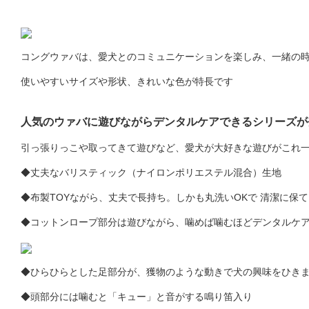
コングウァバは、愛犬とのコミュニケーションを楽しみ、一緒の
使いやすいサイズや形状、きれいな色が特長です
人気のウァバに遊びながらデンタルケアできるシリーズが
引っ張りっこや取ってきて遊びなど、愛犬が大好きな遊びがこれ
◆丈夫なバリスティック（ナイロンポリエステル混合）生地
◆布製TOYながら、丈夫で長持ち。しかも丸洗いOKで 清潔に保
◆コットンロープ部分は遊びながら、噛めば噛むほどデンタルケ
◆ひらひらとした足部分が、獲物のような動きで犬の興味をひき
◆頭部分には噛むと「キュー」と音がする鳴り笛入り