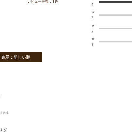
1
レビュー件数：
件
4
★
3
★
2
★
1
表示：新しい順
ク
別:
女性
すが