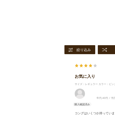
絞り込み
お気に入り
サイズ：レギュラー
カラー：ピン
年代:
40代
性
コングはいくつか持っていま