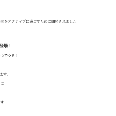
時間をアクティブに過ごすために開発されました
登場！
一つでＯＫ！
てます。
アに
ます