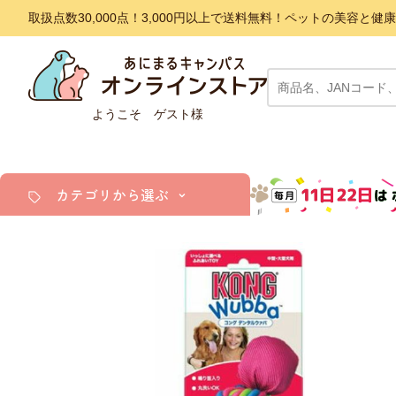
取扱点数30,000点！3,000円以上で送料無料！ペットの美容
ようこそ ゲスト様
カテゴリから選ぶ
犬
猫
小動物・鳥
アクア・爬虫類・昆虫
ドッグフード