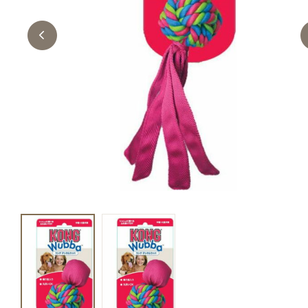
キャットフード
美容・ケア用品
服・おさんぽ用品
日用品（デイリー）
リビング雑貨
トリマーグッズ
シニアサポート