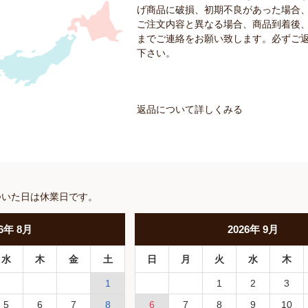
げ商品に破損、初期不良があった場合
ご注文内容と異なる場合、商品到着後、
までご連絡をお願い致します。必ずご
下さい。
返品について詳しくみる
ついた日は休業日です。
6
年
8月
2026
年
9月
水
木
金
土
日
月
火
水
木
1
1
2
3
5
6
7
8
6
7
8
9
10