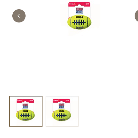
キャットフード
美容・ケア用品
服・おさんぽ用品
日用品（デイリー）
リビング雑貨
トリマーグッズ
シニアサポート