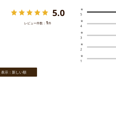
5.0
★
5
★
1
レビュー件数：
件
4
★
3
★
2
★
1
表示：新しい順