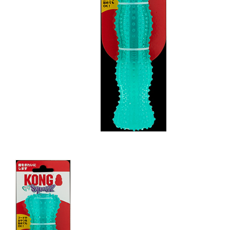
キャットフード
美容・ケア用品
服・おさんぽ用品
日用品（デイリー）
リビング雑貨
トリマーグッズ
シニアサポート