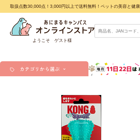
取扱点数30,000点！3,000円以上で送料無料！ペットの美容
ようこそ ゲスト様
カテゴリから選ぶ
犬
猫
小動物・鳥
アクア・爬虫類・昆虫
ドッグフード