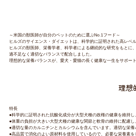
～米国の獣医師が自分のペットのために選ぶNo.1フード～
ヒルズのサイエンス・ダイエットは、科学的に証明された高レベ
ヒルズの獣医師、栄養学者、科学者による継続的な研究をもとに、
過不足なく適切なバランスで配合しました。
理想的な栄養バランスが、愛犬・愛猫の長く健康な一生をサポー
理想
特長
●
科学的に証明された抗酸化成分が大型犬種の政権の健康を維持し
●
体重の負担が大きい大型犬種の健康な関節と軟骨の維持に配慮し
●
適切な量のカルニチンとカルシウムを含んでいます。適切な栄養
●
高品質で消化のよい原材料を使用しているので、必要な栄養素を