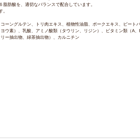
６脂肪酸を、適切なバランスで配合しています。
す。
、コーングルテン、トリ肉エキス、植物性油脂、ポークエキス、ビート
ウ素）、乳酸、アミノ酸類（タウリン、リジン）、ビタミン類（A、B1、
マリー抽出物、緑茶抽出物）、カルニチン