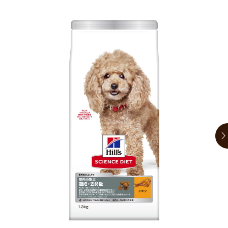
お買い物ガイド
日用品（デイリー）
リビング雑貨
お問い合わせ
トリマーグッズ
シニアサポート