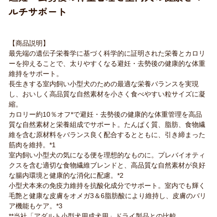
ルチサポート
【商品説明】
最先端の遺伝子栄養学に基づく科学的に証明された栄養とカロリ
ーを抑えることで、太りやすくなる避妊・去勢後の健康的な体重
維持をサポート。
長生きする室内飼い小型犬のための最適な栄養バランスを実現
し、おいしく高品質な自然素材を小さく食べやすい粒サイズに凝
縮。
カロリー約10％オフ*で避妊・去勢後の健康的な体重管理を高品
質な自然素材と栄養組成でサポート。たんぱく質、脂肪、食物繊
維を含む原材料をバランス良く配合するとともに、引き締まった
筋肉を維持。*1
室内飼い小型犬の気になる便を理想的なものに。プレバイオティ
クスを含む適切な食物繊維ブレンドと、高品質な自然素材が良好
な腸内環境と健康的な消化に配慮。*2
小型犬本来の免疫力維持を抗酸化成分でサポート。室内でも輝く
毛艶と健康な皮膚をオメガ3＆6脂肪酸により維持し、皮膚のバリ
ア機能もケア。*3
**当社「アダルト小型犬用成犬用」ドライ製品との比較