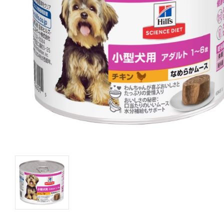
キャットフード
美容・ケア用品
服・おさんぽ用品
日用品（デイリー）
リビング雑貨
トリマーグッズ
シニアサポート