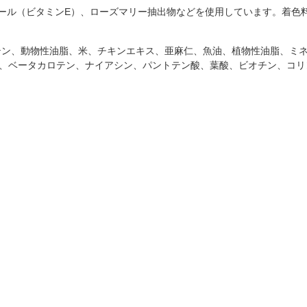
ール（ビタミンE）、ローズマリー抽出物などを使用しています。着色
テン、動物性油脂、米、チキンエキス、亜麻仁、魚油、植物性油脂、ミ
D3、E、ベータカロテン、ナイアシン、パントテン酸、葉酸、ビオチン、