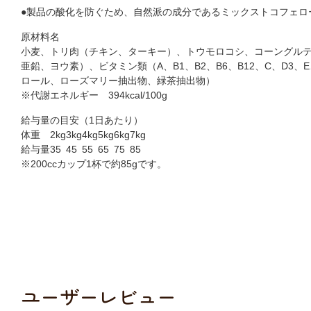
●
製品の酸化を防ぐため、自然派の成分であるミックストコフェロ
原材料名
小麦、トリ肉（チキン、ターキー）、トウモロコシ、コーングル
亜鉛、ヨウ素）、ビタミン類（A、B1、B2、B6、B12、C、
ロール、ローズマリー抽出物、緑茶抽出物）
※代謝エネルギー 394kcal/100g
給与量の目安（1日あたり）
体重
2kg
3kg
4kg
5kg
6kg
7kg
給与量
35
45
55
65
75
85
※200ccカップ1杯で約85gです。
ユーザーレビュー