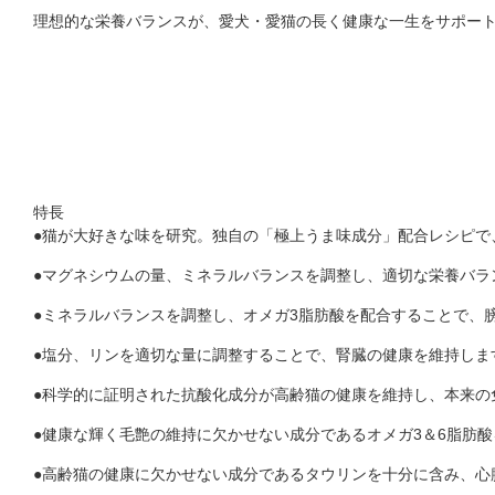
理想的な栄養バランスが、愛犬・愛猫の長く健康な一生をサポー
特長
●
猫が大好きな味を研究。独自の「極上うま味成分」配合レシピで
●
マグネシウムの量、ミネラルバランスを調整し、適切な栄養バラ
●
ミネラルバランスを調整し、オメガ3脂肪酸を配合することで、
●
塩分、リンを適切な量に調整することで、腎臓の健康を維持しま
●
科学的に証明された抗酸化成分が高齢猫の健康を維持し、本来の
●
健康な輝く毛艶の維持に欠かせない成分であるオメガ3＆6脂肪
●
高齢猫の健康に欠かせない成分であるタウリンを十分に含み、心