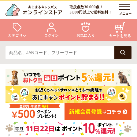
取扱点数30,000点！
3,000円以上で送料無料！
メニュー
カテゴリ
ログイン
お気に入り
カートを見る
犬
猫
ログイン
会員登録
小動物・鳥
アクア・爬虫類・昆虫
あにまるキャンパスについて
アフターサービス
ドッグフード
キャットフード
商品リクエスト
美容・ケア用品
服・おさんぽ用品