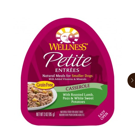
お買い物ガイド
日用品（デイリー）
リビング雑貨
お問い合わせ
トリマーグッズ
シニアサポート