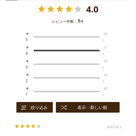
4.0
1
レビュー件数：
件
★
(0
5
)
★
(1
4
)
★
(0
3
)
★
(0
2
)
★
(0
1
)
絞り込み
表示：新しい順
2021.10.1