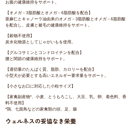
お腹の健康維持をサポート。
【オメガ－3脂肪酸とオメガ－6脂肪酸を配合】
亜麻仁とキャノーラ油由来のオメガ－3脂肪酸とオメガ－6脂肪酸
を配合し、皮膚と被毛の健康維持をサポート。
【穀物不使用】
炭水化物源としてじゃがいもを使用。
【グルコサミンとコンドロイチンを配合】
腰と関節の健康維持をサポート。
【適切量のたんぱく質、脂肪、カロリーを配合】
小型犬が必要とする高いエネルギー要求量をサポート。
【小さなお口に対応した小粒サイズ】
【家禽副産物*、小麦、とうもろこし、大豆、乳、卵、着色料、香
料不使用】
*鶏、七面鳥などの家禽類の頭、足、腸
ウェルネスの妥協なき栄養