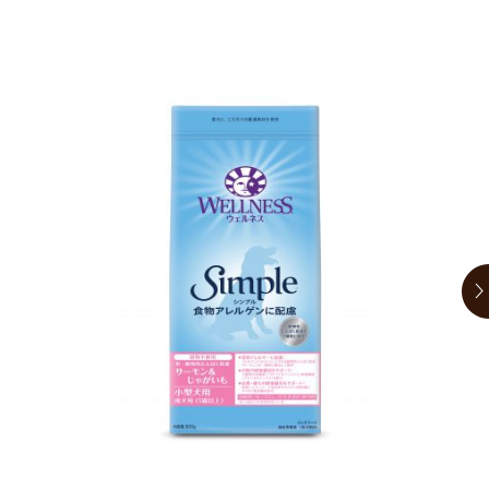
お買い物ガイド
日用品（デイリー）
リビング雑貨
お問い合わせ
トリマーグッズ
シニアサポート