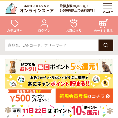
取扱点数30,000点！
3,000円以上で送料無料！
メニュー
カテゴリ
ログイン
お気に入り
カートを見る
犬
猫
ログイン
会員登録
小動物・鳥
アクア・爬虫類・昆虫
あにまるキャンパスについて
アフターサービス
ドッグフード
キャットフード
商品リクエスト
美容・ケア用品
服・おさんぽ用品