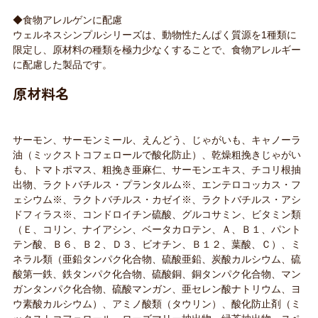
◆食物アレルゲンに配慮
ウェルネスシンプルシリーズは、動物性たんぱく質源を1種類に
限定し、原材料の種類を極力少なくすることで、食物アレルギー
に配慮した製品です。
原材料名
サーモン、サーモンミール、えんどう、じゃがいも、キャノーラ
油（ミックストコフェロールで酸化防止）、乾燥粗挽きじゃがい
も、トマトポマス、粗挽き亜麻仁、サーモンエキス、チコリ根抽
出物、ラクトバチルス・プランタルム※、エンテロコッカス・フ
ェシウム※、ラクトバチルス・カゼイ※、ラクトバチルス・アシ
ドフィラス※、コンドロイチン硫酸、グルコサミン、ビタミン類
（Ｅ、コリン、ナイアシン、ベータカロテン、Ａ、Ｂ１、パント
テン酸、Ｂ６、Ｂ２、Ｄ３、ビオチン、Ｂ１２、葉酸、Ｃ）、ミ
ネラル類（亜鉛タンパク化合物、硫酸亜鉛、炭酸カルシウム、硫
酸第一鉄、鉄タンパク化合物、硫酸銅、銅タンパク化合物、マン
ガンタンパク化合物、硫酸マンガン、亜セレン酸ナトリウム、ヨ
ウ素酸カルシウム）、アミノ酸類（タウリン）、酸化防止剤（ミ