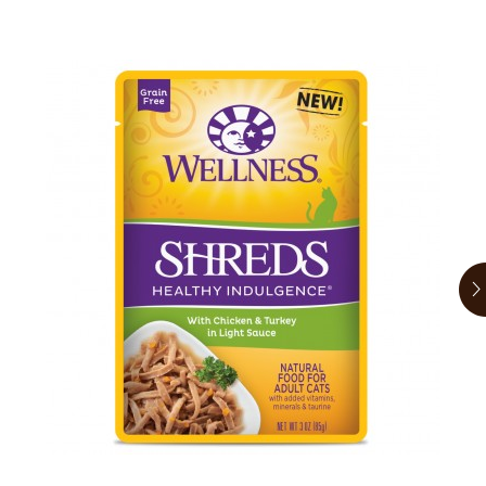
お買い物ガイド
日用品（デイリー）
リビング雑貨
お問い合わせ
トリマーグッズ
シニアサポート