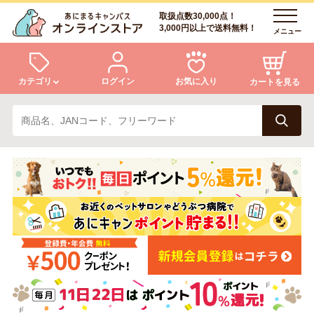
取扱点数30,000点！
3,000円以上で送料無料！
メニュー
カテゴリ
ログイン
お気に入り
カートを見る
犬
猫
ログイン
会員登録
小動物・鳥
アクア・爬虫類・昆虫
あにまるキャンパスについて
アフターサービス
ドッグフード
キャットフード
商品リクエスト
美容・ケア用品
服・おさんぽ用品