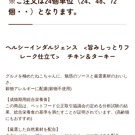
※ご注文は24個単位（24、48、72
個・・）となります。
ヘルシーインダルジェンス <旨みしっとりフ
レーク仕立て> チキン＆ターキー
グルメを極めたねこちゃんに、魅惑のソースと厳選素材のおいし
さ。
穀物アレルギーに配慮(穀物不使用)
【成猫期用総合栄養食】
この商品は、ペットフード公正取引協議会の定める分析試験の結
果、総合栄養食の基準を満たすことが証明されています。(高齢猫
にもおすすめ)
【厳選した自然素材を配合】