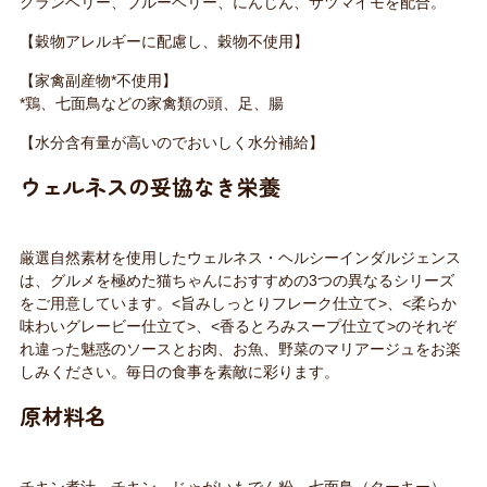
クランベリー、ブルーベリー、にんじん、サツマイモを配合。
【穀物アレルギーに配慮し、穀物不使用】
【家禽副産物*不使用】
*鶏、七面鳥などの家禽類の頭、足、腸
【水分含有量が高いのでおいしく水分補給】
ウェルネスの妥協なき栄養
厳選自然素材を使用したウェルネス・ヘルシーインダルジェンス
は、グルメを極めた猫ちゃんにおすすめの3つの異なるシリーズ
をご用意しています。<旨みしっとりフレーク仕立て>、<柔らか
味わいグレービー仕立て>、<香るとろみスープ仕立て>のそれぞ
れ違った魅惑のソースとお肉、お魚、野菜のマリアージュをお楽
しみください。毎日の食事を素敵に彩ります。
原材料名