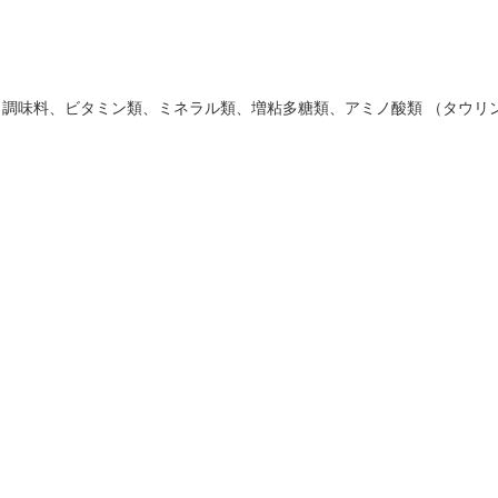
調味料、ビタミン類、ミネラル類、増粘多糖類、アミノ酸類 （タウリ