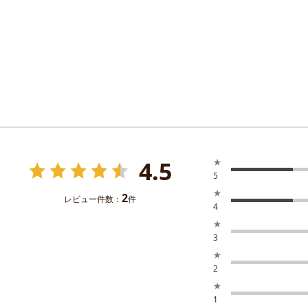
4.5
★
5
★
2
レビュー件数：
件
4
★
3
★
2
★
1