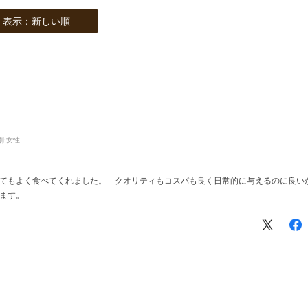
表示：新しい順
別:
女性
てもよく食べてくれました。 クオリティもコスパも良く日常的に与えるのに良い
ます。