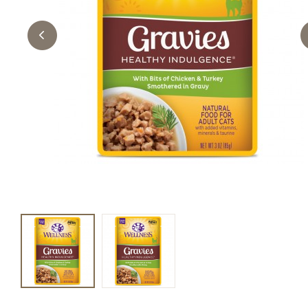
キャットフード
美容・ケア用品
服・おさんぽ用品
日用品（デイリー）
リビング雑貨
トリマーグッズ
シニアサポート