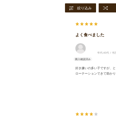
絞り込み
よく食べました
年代:
40代
性
好き嫌いの多い子ですが、と
ローテーションできて助かり