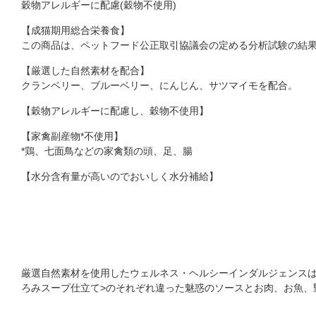
穀物アレルギーに配慮(穀物不使用)
【成猫期用総合栄養食】
この商品は、ペットフード公正取引協議会の定める分析試験の結果
【厳選した自然素材を配合】
クランベリー、ブルーベリー、にんじん、サツマイモを配合。
【穀物アレルギーに配慮し、穀物不使用】
【家禽副産物*不使用】
*鶏、七面鳥などの家禽類の頭、足、腸
【水分含有量が高いのでおいしく水分補給】
厳選自然素材を使用したウェルネス・ヘルシーインダルジェンスは
ろみスープ仕立て>のそれぞれ違った魅惑のソースとお肉、お魚、