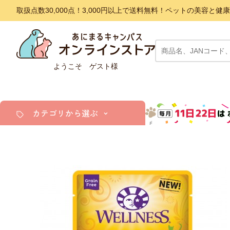
取扱点数30,000点！3,000円以上で送料無料！ペットの美容
ようこそ ゲスト様
カテゴリから選ぶ
犬
猫
小動物・鳥
アクア・爬虫類・昆虫
ドッグフード