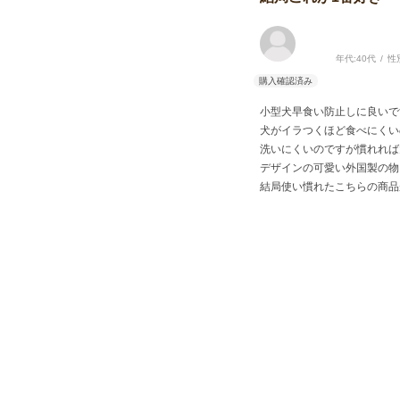
年代:
40代
性
小型犬早食い防止しに良いで
犬がイラつくほど食べにくい
洗いにくいのですが慣れれば
デザインの可愛い外国製の物
結局使い慣れたこちらの商品