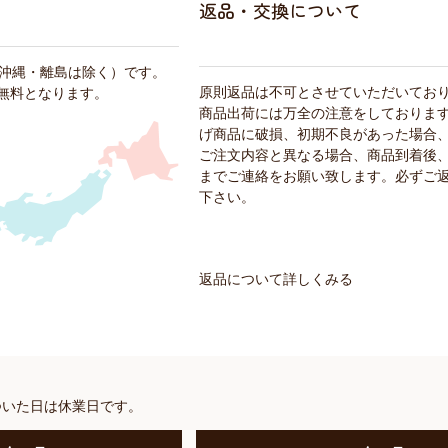
返品・交換について
・沖縄・離島は除く）です。
原則返品は不可とさせていただいてお
料無料となります。
商品出荷には万全の注意をしておりま
げ商品に破損、初期不良があった場合
ご注文内容と異なる場合、商品到着後、
までご連絡をお願い致します。必ずご
下さい。
返品について詳しくみる
ついた日は休業日です。