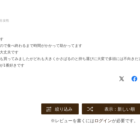
別:
女性
す
ので食べ終わるまで時間がかかって助かってます
大丈夫です
も買ってみましたがどれも大きくかさばるのと持ち運びに大変で多頭には不向きだ
が1番好きです
絞り込み
表示：新しい順
※レビューを書くには
ログイン
が必要です。