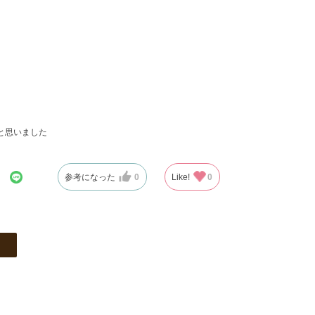
と思いました
参考になった
0
Like!
0