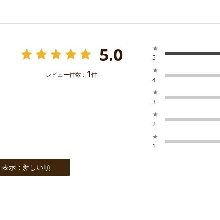
5.0
★
5
★
1
レビュー件数：
件
4
★
3
★
2
★
1
表示：新しい順