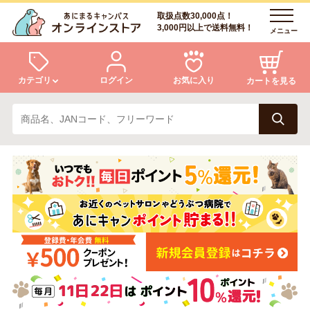
取扱点数30,000点！
3,000円以上で送料無料！
メニュー
カテゴリ
ログイン
お気に入り
カートを見る
犬
猫
ログイン
会員登録
小動物・鳥
アクア・爬虫類・昆虫
あにまるキャンパスについて
アフターサービス
ドッグフード
キャットフード
商品リクエスト
美容・ケア用品
服・おさんぽ用品