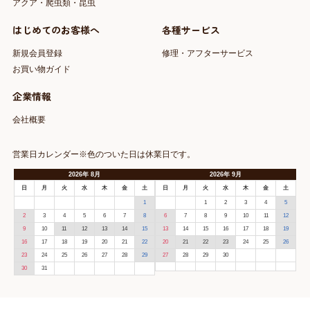
アクア・爬虫類・昆虫
はじめてのお客様へ
各種サービス
新規会員登録
修理・アフターサービス
お買い物ガイド
企業情報
会社概要
営業日カレンダー※色のついた日は休業日です。
2026
年
8月
2026
年
9月
日
月
火
水
木
金
土
日
月
火
水
木
金
土
1
1
2
3
4
5
2
3
4
5
6
7
8
6
7
8
9
10
11
12
9
10
11
12
13
14
15
13
14
15
16
17
18
19
16
17
18
19
20
21
22
20
21
22
23
24
25
26
23
24
25
26
27
28
29
27
28
29
30
30
31