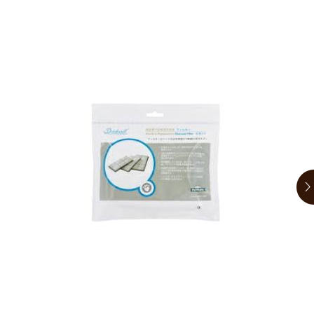
お買い物ガイド
日用品（デイリー）
リビング雑貨
お問い合わせ
トリマーグッズ
シニアサポート