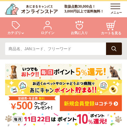
取扱点数30,000点！
3,000円以上で送料無料！
メニュー
カテゴリ
ログイン
お気に入り
カートを見る
犬
猫
ログイン
会員登録
小動物・鳥
アクア・爬虫類・昆虫
あにまるキャンパスについて
アフターサービス
ドッグフード
キャットフード
商品リクエスト
美容・ケア用品
服・おさんぽ用品