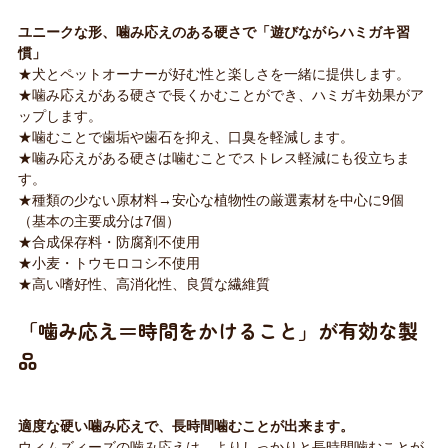
ユニークな形、噛み応えのある硬さで「遊びながらハミガキ習
慣」
★犬とペットオーナーが好む性と楽しさを一緒に提供します。
★噛み応えがある硬さで長くかむことができ、ハミガキ効果がア
ップします。
★噛むことで歯垢や歯石を抑え、口臭を軽減します。
★噛み応えがある硬さは噛むことでストレス軽減にも役立ちま
す。
★種類の少ない原材料→安心な植物性の厳選素材を中心に9個
（基本の主要成分は7個）
★合成保存料・防腐剤不使用
★小麦・トウモロコシ不使用
★高い嗜好性、高消化性、良質な繊維質
「噛み応え＝時間をかけること」が有効な製
品
適度な硬い噛み応えで、長時間噛むことが出来ます。
ウィムズィーズの噛み応えは、よりしっかりと長時間噛むことが