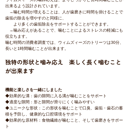
出来るよう設計されています。
→噛む時間が増えることは、人が歯磨きに時間を掛けることで
歯垢の除去を増やすのと同様に、
より多くの歯垢除去をサポートすることができます。
→噛み応えがあることで、噛むことによるストレスの軽減にも
役立ちます。
噛む時間の消費者調査では、ウィムズィーズのトリーツは30分、
長いと1時間噛むことが出来ます。
独特の形状と噛み応え 楽しく長く噛むこと
が出来ます
機能と楽しさを一緒にしました
◆効果的な溝：歯の隙間に入る溝が噛むことをサポート
◆適度な隙間：形と隙間が滑りにくく噛みやすい
◆ユニークな形状：この形状を噛むことで口臭、歯垢・歯石の蓄
積を予防し、健康的な口腔環境をサポート
◆効果的な原材料：食物繊維が噛むこと、そして歯磨きをサポー
ト