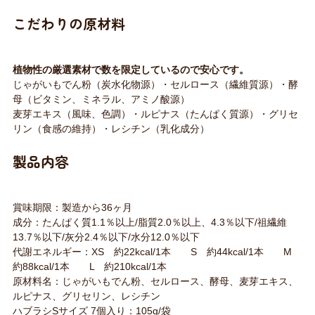
こだわりの原材料
植物性の厳選素材で数を限定しているので安心です。
じゃがいもでん粉（炭水化物源）・セルロース（繊維質源）・酵
母（ビタミン、ミネラル、アミノ酸源）
麦芽エキス（風味、色調）・ルピナス（たんぱく質源）・グリセ
リン（食感の維持）・レシチン（乳化成分）
製品内容
賞味期限：製造から36ヶ月
成分：たんぱく質1.1％以上/脂質2.0％以上、4.3％以下/祖繊維
13.7％以下/灰分2.4％以下/水分12.0％以下
代謝エネルギー：XS 約22kcal/1本 S 約44kcal/1本 M
約88kcal/1本 L 約210kcal/1本
原材料名：じゃがいもでん粉、セルロース、酵母、麦芽エキス、
ルピナス、グリセリン、レシチン
ハブラシSサイズ 7個入り：105g/袋