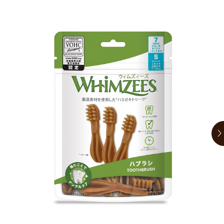
お買い物ガイド
日用品（デイリー）
リビング雑貨
お問い合わせ
トリマーグッズ
シニアサポート