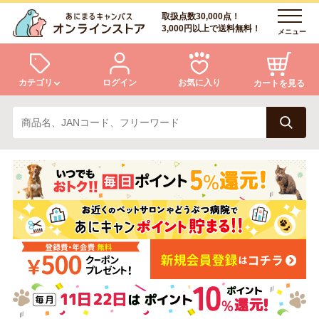
取扱点数30,000点！
3,000円以上で送料無料！
メニュー
カテゴリ
ログイン
お気に入り
カートを見る
犬
猫
ログイン
会員登録
小動物・鳥
アクア・爬虫類・昆虫
あにまるキャンパスについて
アフターサービス
ドッグフード
キャットフード
商品リクエスト
美容・ケア用品
服・おさんぽ用品