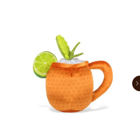
お買い物ガイド
日用品（デイリー）
リビング雑貨
お問い合わせ
トリマーグッズ
シニアサポート