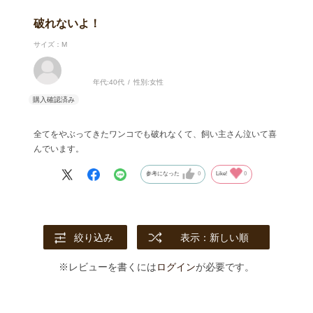
破れないよ！
サイズ：M
年代:
40代
性別:
女性
全てをやぶってきたワンコでも破れなくて、飼い主さん泣いて喜
んでいます。
参考になった
0
Like!
0
絞り込み
表示：新しい順
※レビューを書くには
ログイン
が必要です。