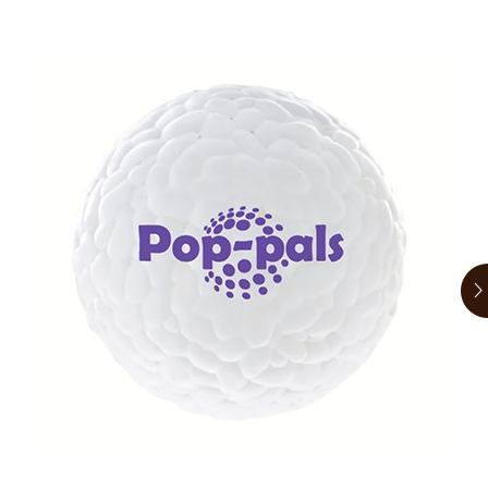
お買い物ガイド
日用品（デイリー）
リビング雑貨
お問い合わせ
トリマーグッズ
シニアサポート