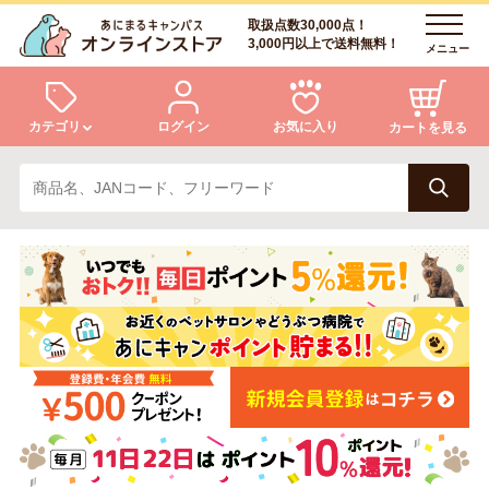
取扱点数30,000点！
3,000円以上で送料無料！
メニュー
カテゴリ
ログイン
お気に入り
カートを見る
犬
猫
ログイン
会員登録
小動物・鳥
アクア・爬虫類・昆虫
あにまるキャンパスについて
アフターサービス
ドッグフード
キャットフード
商品リクエスト
美容・ケア用品
服・おさんぽ用品