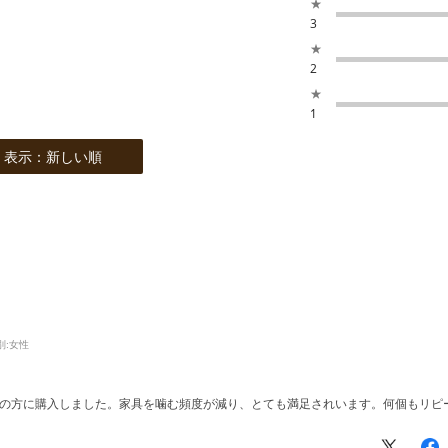
★
3
★
2
★
1
表示：新しい順
別:
女性
の方に購入しました。家具を噛む頻度が減り、とても満足されいます。何個もリピ