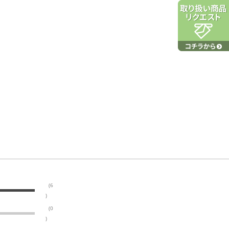
(6
)
(0
)