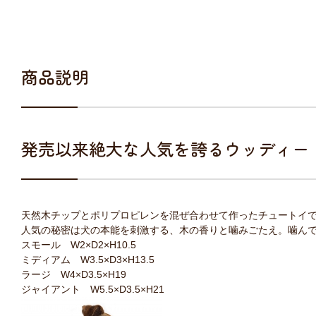
商品説明
発売以来絶大な人気を誇るウッディー
天然木チップとポリプロピレンを混ぜ合わせて作ったチュートイ
人気の秘密は犬の本能を刺激する、木の香りと噛みごたえ。噛ん
スモール W2×D2×H10.5
ミディアム W3.5×D3×H13.5
ラージ W4×D3.5×H19
ジャイアント W5.5×D3.5×H21