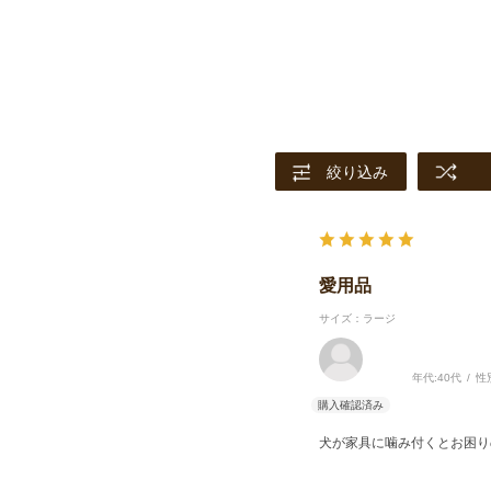
絞り込み
愛用品
サイズ：ラージ
年代:
40代
性
犬が家具に噛み付くとお困り