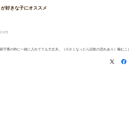
とが好きな子にオススメ
別:
女性
留守番の時に一緒に入れてても大丈夫。（小さくなったら誤飲の恐れあり）噛むこ