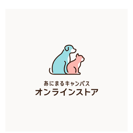
お買い物ガイド
日用品（デイリー）
リビング雑貨
お問い合わせ
トリマーグッズ
シニアサポート