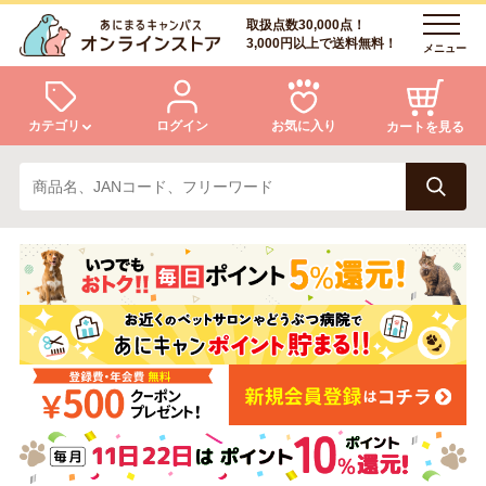
取扱点数30,000点！
3,000円以上で送料無料！
メニュー
カテゴリ
ログイン
お気に入り
カートを見る
犬
猫
ログイン
会員登録
小動物・鳥
アクア・爬虫類・昆虫
あにまるキャンパスについて
アフターサービス
ドッグフード
キャットフード
商品リクエスト
美容・ケア用品
服・おさんぽ用品