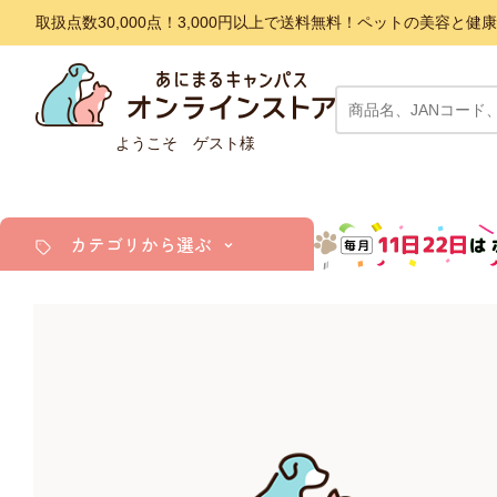
取扱点数30,000点！3,000円以上で送料無料！ペットの美容
ようこそ ゲスト様
カテゴリから選ぶ
犬
猫
小動物・鳥
アクア・爬虫類・昆虫
ドッグフード