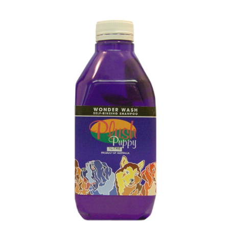
お買い物ガイド
日用品（デイリー）
リビング雑貨
お問い合わせ
トリマーグッズ
シニアサポート