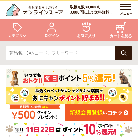
取扱点数30,000点！
3,000円以上で送料無料！
メニュー
カテゴリ
ログイン
お気に入り
カートを見る
犬
猫
ログイン
会員登録
小動物・鳥
アクア・爬虫類・昆虫
あにまるキャンパスについて
アフターサービス
ドッグフード
キャットフード
商品リクエスト
美容・ケア用品
服・おさんぽ用品