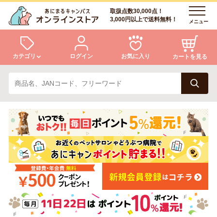
取扱点数30,000点！
3,000円以上で送料無料！
メニュー
カテゴリ
ログイン
お気に入り
カートを見る
犬
猫
ログイン
会員登録
小動物・鳥
アクア・爬虫類・昆虫
あにまるキャンパスについて
アフターサービス
ドッグフード
キャットフード
商品リクエスト
美容・ケア用品
服・おさんぽ用品