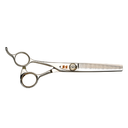
お買い物ガイド
日用品（デイリー）
リビング雑貨
お問い合わせ
トリマーグッズ
シニアサポート