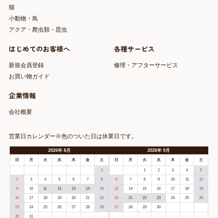
猫
小動物・鳥
アクア・爬虫類・昆虫
はじめてのお客様へ
各種サービス
新規会員登録
修理・アフターサービス
お買い物ガイド
企業情報
会社概要
営業日カレンダー※色のついた日は休業日です。
2026
年
8月
2026
年
9月
日
月
火
水
木
金
土
日
月
火
水
木
金
土
1
1
2
3
4
5
2
3
4
5
6
7
8
6
7
8
9
10
11
12
9
10
11
12
13
14
15
13
14
15
16
17
18
19
16
17
18
19
20
21
22
20
21
22
23
24
25
26
23
24
25
26
27
28
29
27
28
29
30
30
31