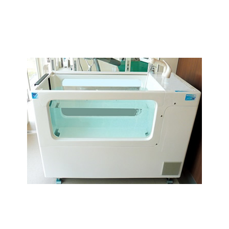
お買い物ガイド
日用品（デイリー）
リビング雑貨
お問い合わせ
トリマーグッズ
シニアサポート