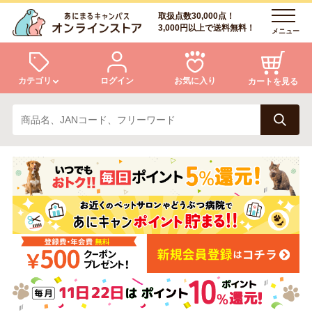
取扱点数30,000点！
3,000円以上で送料無料！
メニュー
カテゴリ
ログイン
お気に入り
カートを見る
犬
猫
ログイン
会員登録
小動物・鳥
アクア・爬虫類・昆虫
あにまるキャンパスについて
アフターサービス
ドッグフード
キャットフード
商品リクエスト
美容・ケア用品
服・おさんぽ用品