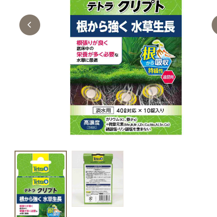
キャットフード
美容・ケア用品
服・おさんぽ用品
日用品（デイリー）
リビング雑貨
トリマーグッズ
シニアサポート