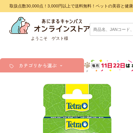
取扱点数30,000点！3,000円以上で送料無料！ペットの美容
ようこそ ゲスト様
カテゴリから選ぶ
犬
猫
小動物・鳥
アクア・爬虫類・昆虫
ドッグフード