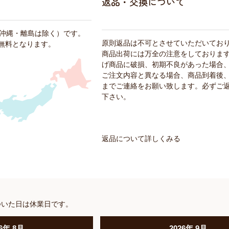
返品・交換について
・沖縄・離島は除く）です。
原則返品は不可とさせていただいてお
料無料となります。
商品出荷には万全の注意をしておりま
げ商品に破損、初期不良があった場合
ご注文内容と異なる場合、商品到着後、
までご連絡をお願い致します。必ずご
下さい。
返品について詳しくみる
ついた日は休業日です。
6
年
8月
2026
年
9月