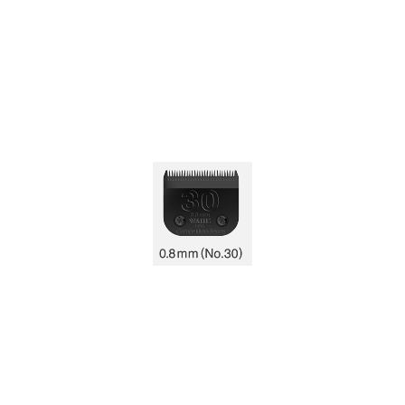
お買い物ガイド
日用品（デイリー）
リビング雑貨
お問い合わせ
トリマーグッズ
シニアサポート