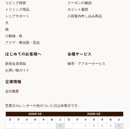
リビング雑貨
クーポンの確認
トリミング用品
ポイント履歴
シニアサポート
入荷案内申し込み商品
犬
猫
小動物・鳥
アクア・爬虫類・昆虫
はじめてのお客様へ
各種サービス
新規会員登録
修理・アフターサービス
お買い物ガイド
企業情報
会社概要
営業日カレンダー※色のついた日は休業日です。
2026
年
8月
2026
年
9月
日
月
火
水
木
金
土
日
月
火
水
木
金
土
1
1
2
3
4
5