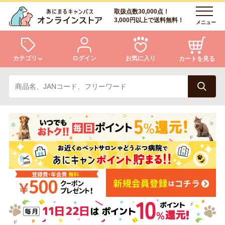
取扱点数30,000点！
3,000円以上で送料無料！
メニュー
カテゴリ
ログイン
お気に入り
カートを見る
犬
猫
ログイン
会員登録
小動物・鳥
アクア・爬虫類・昆虫
あにまるキャンパスについて
アフターサービス
ドッグフード
キャットフード
商品リクエスト
美容・ケア用品
服・おさんぽ用品