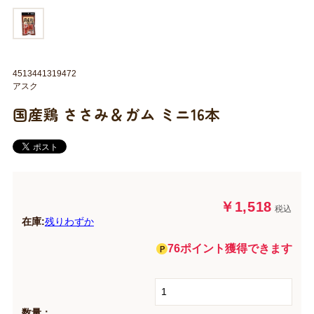
4513441319472
アスク
国産鶏 ささみ＆ガム ミニ16本
￥1,518
税込
在庫:
残りわずか
76ポイント獲得できます
数量：