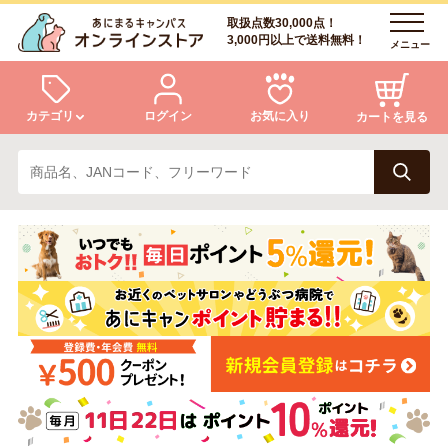
取扱点数30,000点！
3,000円以上で送料無料！
メニュー
カテゴリ
ログイン
お気に入り
カートを見る
犬
猫
ログイン
会員登録
小動物・鳥
アクア・爬虫類・昆虫
あにまるキャンパスについて
アフターサービス
ドッグフード
キャットフード
商品リクエスト
美容・ケア用品
服・おさんぽ用品