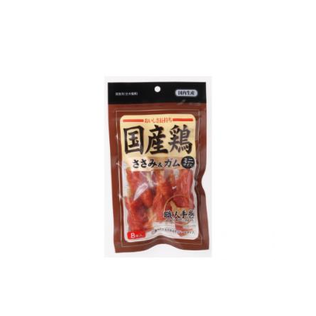
お買い物ガイド
日用品（デイリー）
リビング雑貨
お問い合わせ
トリマーグッズ
シニアサポート