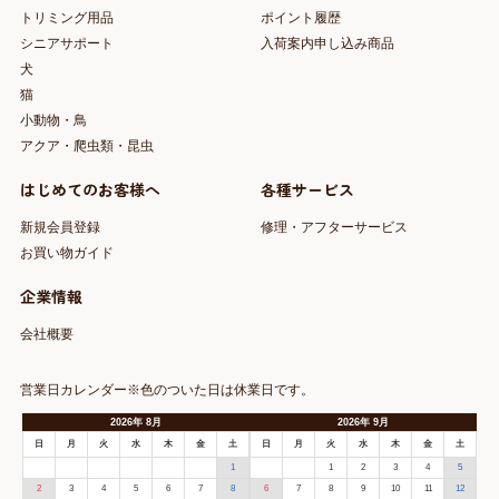
トリミング用品
ポイント履歴
シニアサポート
入荷案内申し込み商品
犬
猫
小動物・鳥
アクア・爬虫類・昆虫
はじめてのお客様へ
各種サービス
新規会員登録
修理・アフターサービス
お買い物ガイド
企業情報
会社概要
営業日カレンダー※色のついた日は休業日です。
2026
年
8月
2026
年
9月
日
月
火
水
木
金
土
日
月
火
水
木
金
土
1
1
2
3
4
5
2
3
4
5
6
7
8
6
7
8
9
10
11
12