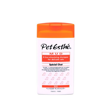
お買い物ガイド
日用品（デイリー）
リビング雑貨
お問い合わせ
トリマーグッズ
シニアサポート