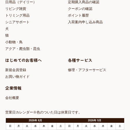
日用品（デイリー）
定期購入商品の確認
リビング雑貨
クーポンの確認
トリミング用品
ポイント履歴
シニアサポート
入荷案内申し込み商品
犬
猫
小動物・鳥
アクア・爬虫類・昆虫
はじめてのお客様へ
各種サービス
新規会員登録
修理・アフターサービス
お買い物ガイド
企業情報
会社概要
営業日カレンダー※色のついた日は休業日です。
2026
年
8月
2026
年
9月
日
月
火
水
木
金
土
日
月
火
水
木
金
土