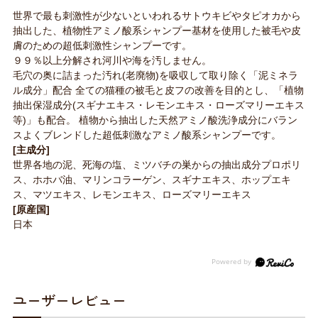
世界で最も刺激性が少ないといわれるサトウキビやタピオカから
抽出した、植物性アミノ酸系シャンプー基材を使用した被毛や皮
膚のための超低刺激性シャンプーです。
９９％以上分解され河川や海を汚しません。
毛穴の奥に詰まった汚れ(老廃物)を吸収して取り除く「泥ミネラ
ル成分」配合 全ての猫種の被毛と皮フの改善を目的とし、「植物
抽出保湿成分(スギナエキス・レモンエキス・ローズマリーエキス
等)」も配合。 植物から抽出した天然アミノ酸洗浄成分にバラン
スよくブレンドした超低刺激なアミノ酸系シャンプーです。
[主成分]
世界各地の泥、死海の塩、ミツバチの巣からの抽出成分プロポリ
ス、ホホバ油、マリンコラーゲン、スギナエキス、ホップエキ
ス、マツエキス、レモンエキス、ローズマリーエキス
[原産国]
日本
ユーザーレビュー