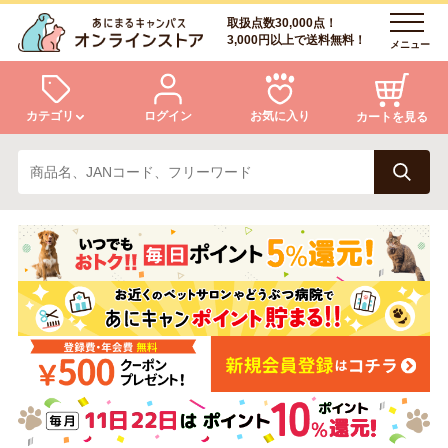
取扱点数30,000点！
3,000円以上で送料無料！
メニュー
カテゴリ
ログイン
お気に入り
カートを見る
犬
猫
ログイン
会員登録
小動物・鳥
アクア・爬虫類・昆虫
あにまるキャンパスについて
アフターサービス
ドッグフード
キャットフード
商品リクエスト
美容・ケア用品
服・おさんぽ用品