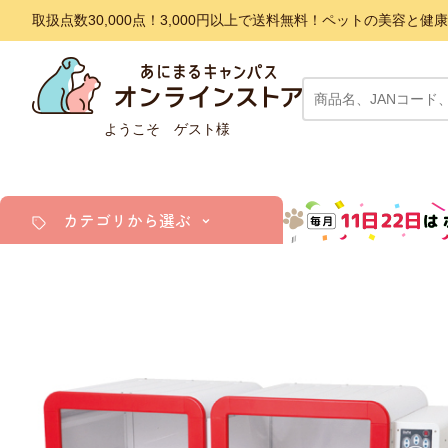
取扱点数30,000点！3,000円以上で送料無料！ペットの美容
ようこそ ゲスト様
カテゴリから選ぶ
犬
猫
小動物・鳥
アクア・爬虫類・昆虫
ドッグフード