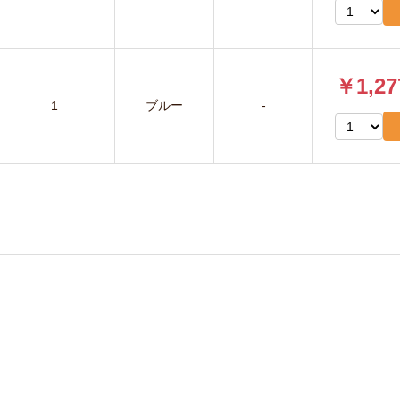
￥1,27
1
ブルー
-