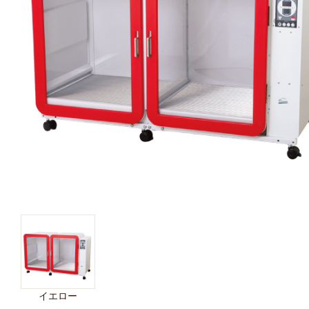
キャットフード
美容・ケア用品
服・おさんぽ用品
日用品（デイリー）
リビング雑貨
トリマーグッズ
シニアサポート
イエロー