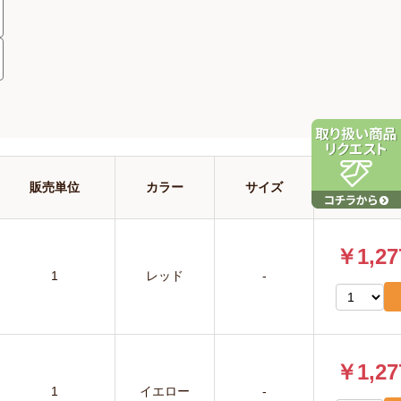
販売単位
カラー
サイズ
価格
￥1,27
1
レッド
-
￥1,27
1
イエロー
-