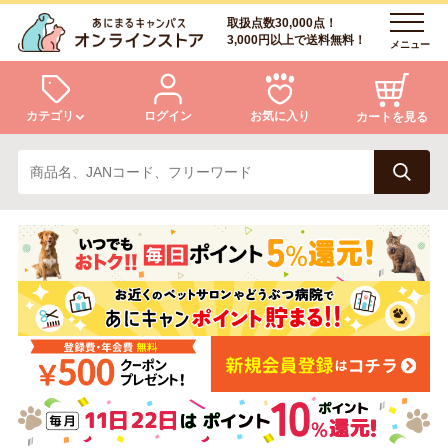
取扱点数30,000点！
3,000円以上で送料無料！
メニュー
カテゴリ
ログイン
お気に入り
カートを見る
犬
猫
ログイン
会員登録
小動物・鳥
アクア・爬虫類・昆虫
あにまるキャンパスについて
アフターサービス
ドッグフード
キャットフード
商品リクエスト
美容・ケア用品
服・おさんぽ用品