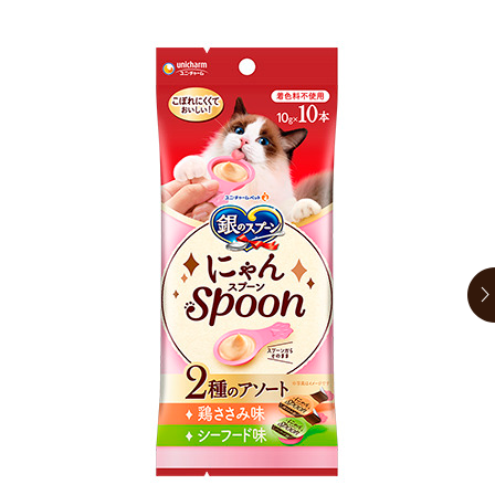
お買い物ガイド
日用品（デイリー）
リビング雑貨
お問い合わせ
トリマーグッズ
シニアサポート