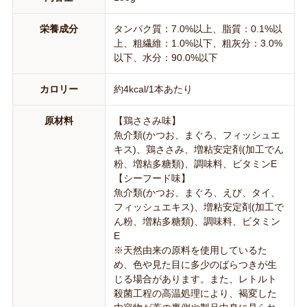
栄養成分
タンパク質：7.0%以上、脂質：0.1%以
上、粗繊維：1.0%以下、粗灰分：3.0%
以下、水分：90.0%以下
カロリー
約4kcal/1本あたり
原材料
【鶏ささみ味】
魚介類(かつお、まぐろ、フィッシュエ
キス)、鶏ささみ、増粘安定剤(加工でん
粉、増粘多糖類)、調味料、ビタミンE
【シーフード味】
魚介類(かつお、まぐろ、えび、タイ、
フィッシュエキス)、増粘安定剤(加工で
ん粉、増粘多糖類)、調味料、ビタミン
E
※天然由来の原料を使用しているた
め、色や見た目に多少のばらつきが生
じる場合があります。また、レトルト
殺菌工程の高温処理により、褐変した