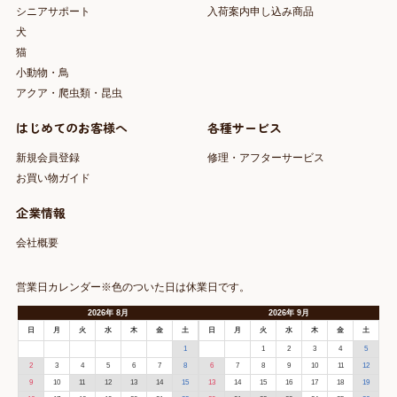
シニアサポート
入荷案内申し込み商品
犬
猫
小動物・鳥
アクア・爬虫類・昆虫
はじめてのお客様へ
各種サービス
新規会員登録
修理・アフターサービス
お買い物ガイド
企業情報
会社概要
営業日カレンダー※色のついた日は休業日です。
2026
年
8月
2026
年
9月
日
月
火
水
木
金
土
日
月
火
水
木
金
土
1
1
2
3
4
5
2
3
4
5
6
7
8
6
7
8
9
10
11
12
9
10
11
12
13
14
15
13
14
15
16
17
18
19