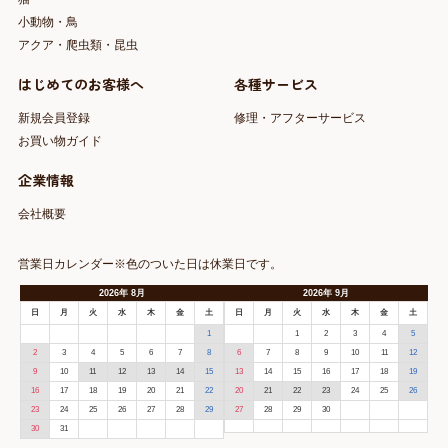
小動物・鳥
アクア・爬虫類・昆虫
はじめてのお客様へ
各種サービス
新規会員登録
修理・アフターサービス
お買い物ガイド
企業情報
会社概要
営業日カレンダー※色のついた日は休業日です。
2026
年
8月
2026
年
9月
日
月
火
水
木
金
土
日
月
火
水
木
金
土
1
1
2
3
4
5
2
3
4
5
6
7
8
6
7
8
9
10
11
12
9
10
11
12
13
14
15
13
14
15
16
17
18
19
16
17
18
19
20
21
22
20
21
22
23
24
25
26
23
24
25
26
27
28
29
27
28
29
30
30
31