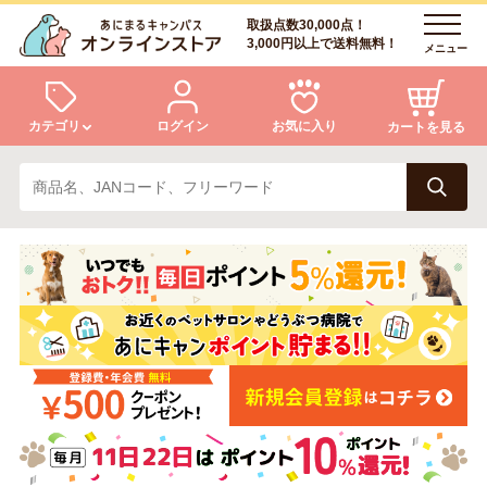
取扱点数30,000点！
3,000円以上で送料無料！
メニュー
カテゴリ
ログイン
お気に入り
カートを見る
犬
猫
ログイン
会員登録
小動物・鳥
アクア・爬虫類・昆虫
あにまるキャンパスについて
アフターサービス
ドッグフード
キャットフード
商品リクエスト
美容・ケア用品
服・おさんぽ用品