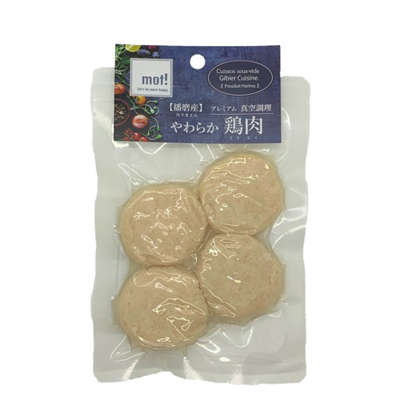
お買い物ガイド
日用品（デイリー）
リビング雑貨
お問い合わせ
トリマーグッズ
シニアサポート