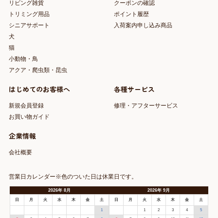
リビング雑貨
クーポンの確認
トリミング用品
ポイント履歴
シニアサポート
入荷案内申し込み商品
犬
猫
小動物・鳥
アクア・爬虫類・昆虫
はじめてのお客様へ
各種サービス
新規会員登録
修理・アフターサービス
お買い物ガイド
企業情報
会社概要
営業日カレンダー※色のついた日は休業日です。
2026
年
8月
2026
年
9月
日
月
火
水
木
金
土
日
月
火
水
木
金
土
1
1
2
3
4
5