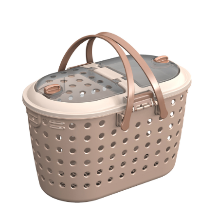
お買い物ガイド
日用品（デイリー）
リビング雑貨
お問い合わせ
トリマーグッズ
シニアサポート