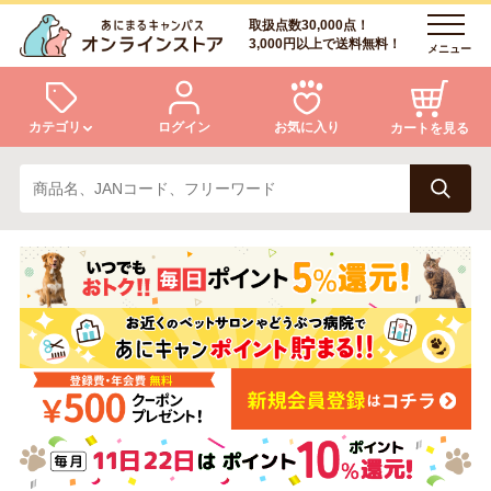
取扱点数30,000点！
3,000円以上で送料無料！
メニュー
カテゴリ
ログイン
お気に入り
カートを見る
犬
猫
ログイン
会員登録
小動物・鳥
アクア・爬虫類・昆虫
あにまるキャンパスについて
アフターサービス
ドッグフード
キャットフード
商品リクエスト
美容・ケア用品
服・おさんぽ用品