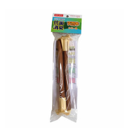
お買い物ガイド
日用品（デイリー）
リビング雑貨
お問い合わせ
トリマーグッズ
シニアサポート