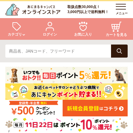
取扱点数30,000点！
3,000円以上で送料無料！
メニュー
カテゴリ
ログイン
お気に入り
カートを見る
犬
猫
ログイン
会員登録
小動物・鳥
アクア・爬虫類・昆虫
あにまるキャンパスについて
アフターサービス
ドッグフード
キャットフード
商品リクエスト
美容・ケア用品
服・おさんぽ用品