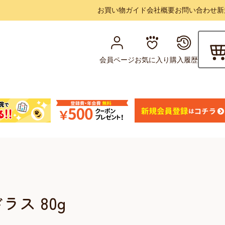
お買い物ガイド
会社概要
お問い合わせ
新
会員ページ
お気に入り
購入履歴
ドラス 80g