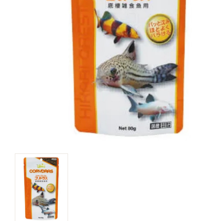
キャットフード
美容・ケア用品
服・おさんぽ用品
日用品（デイリー）
リビング雑貨
トリマーグッズ
シニアサポート