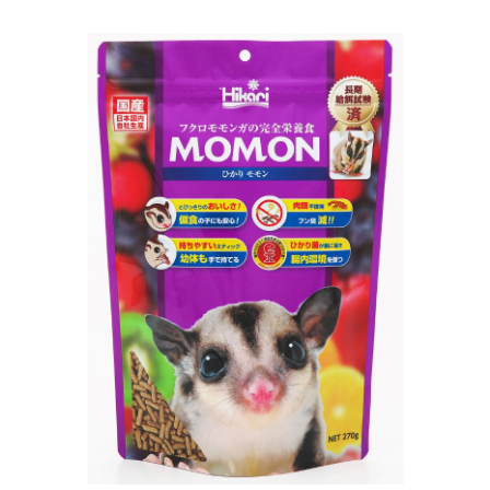
お買い物ガイド
日用品（デイリー）
リビング雑貨
お問い合わせ
トリマーグッズ
シニアサポート