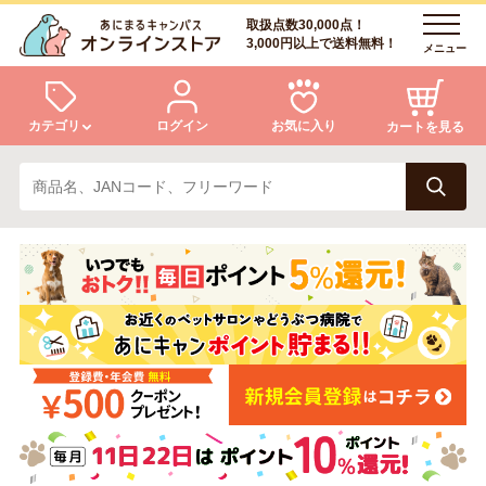
取扱点数30,000点！
3,000円以上で送料無料！
メニュー
カテゴリ
ログイン
お気に入り
カートを見る
犬
猫
ログイン
会員登録
小動物・鳥
アクア・爬虫類・昆虫
あにまるキャンパスについて
アフターサービス
ドッグフード
キャットフード
商品リクエスト
美容・ケア用品
服・おさんぽ用品