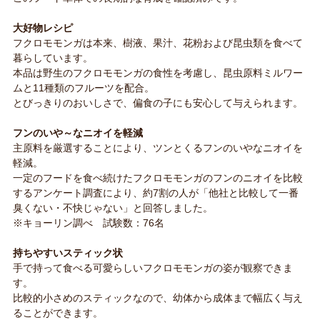
大好物レシピ
フクロモモンガは本来、樹液、果汁、花粉および昆虫類を食べて
暮らしています。
本品は野生のフクロモモンガの食性を考慮し、昆虫原料ミルワー
ムと11種類のフルーツを配合。
とびっきりのおいしさで、偏食の子にも安心して与えられます。
フンのいや～なニオイを軽減
主原料を厳選することにより、ツンとくるフンのいやなニオイを
軽減。
一定のフードを食べ続けたフクロモモンガのフンのニオイを比較
するアンケート調査により、約7割の人が「他社と比較して一番
臭くない・不快じゃない」と回答しました。
※キョーリン調べ 試験数：76名
持ちやすいスティック状
手で持って食べる可愛らしいフクロモモンガの姿が観察できま
す。
比較的小さめのスティックなので、幼体から成体まで幅広く与え
ることができます。