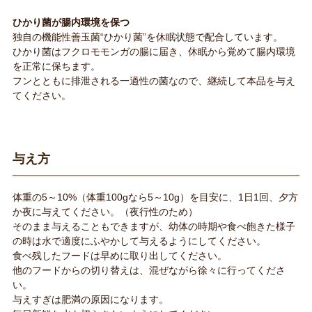
ひかり菌が腸内環境を保つ
独自の機能性善玉菌“ひかり菌”を休眠状態で配合しています。
ひかり菌はフクロモモンガの腸に届き、休眠から覚めて腸内環境
を正常に保ちます。
フンとともに排泄される一過性の菌なので、継続して本品を与え
てください。
与え方
体重の5～10%（体重100gなら5～10g）を目安に、1日1回、夕方
か夜に与えてください。（夜行性のため）
そのまま与えることもできますが、幼体の時期や食べ飽きた様子
の時は水で適度にふやかして与えるようにしてください。
食べ残したフードは早めに取り出してください。
他のフードからの切り替えは、混ぜながら徐々に行ってくださ
い。
与えすぎは肥満の原因になります。