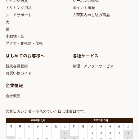
リビング雑貨
クーポンの確認
トリミング用品
ポイント履歴
シニアサポート
入荷案内申し込み商品
犬
猫
小動物・鳥
アクア・爬虫類・昆虫
はじめてのお客様へ
各種サービス
新規会員登録
修理・アフターサービス
お買い物ガイド
企業情報
会社概要
営業日カレンダー※色のついた日は休業日です。
2026
年
8月
2026
年
9月
日
月
火
水
木
金
土
日
月
火
水
木
金
土
1
1
2
3
4
5
2
3
4
5
6
7
8
6
7
8
9
10
11
12