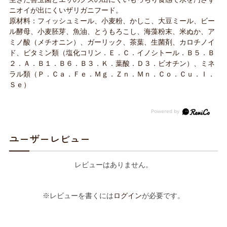
ニオイが出にくいザリガニフード。
原材料：フィッシュミール、小麦粉、かしこ、大豆ミール、ビー
ル酵母、小麦胚芽、魚油、とうもろこし、海藻粉末、米ぬか、ア
ミノ酸（メチオニン）、ガーリック、茶葉、生菌剤、カロチノイ
ド、ビタミン類（塩化コリン．Ｅ．Ｃ．イノシトール．Ｂ５．Ｂ
２．Ａ．Ｂ１．Ｂ６．Ｂ３．Ｋ．葉酸．Ｄ３．ビオチン）、ミネ
ラル類（Ｐ．Ｃａ．Ｆｅ．Ｍｇ．Ｚｎ．Ｍｎ．Ｃｏ．Ｃｕ．Ｉ．
Ｓｅ）
ユーザーレビュー
レビューはありません。
※レビューを書くには
ログイン
が必要です。