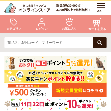
取扱点数30,000点！
3,000円以上で送料無料！
メニュー
カテゴリ
ログイン
お気に入り
カートを見る
犬
猫
ログイン
会員登録
小動物・鳥
アクア・爬虫類・昆虫
あにまるキャンパスについて
アフターサービス
ドッグフード
キャットフード
商品リクエスト
美容・ケア用品
服・おさんぽ用品