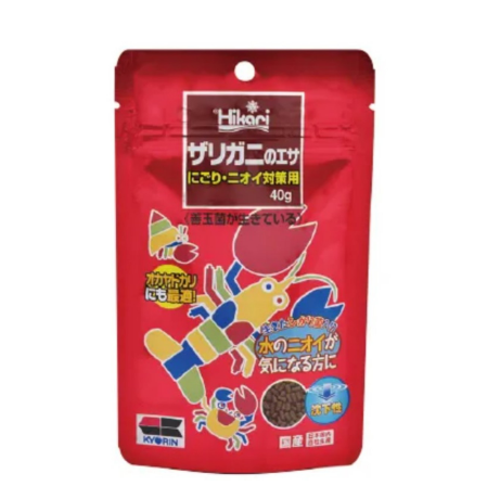
お買い物ガイド
日用品（デイリー）
リビング雑貨
お問い合わせ
トリマーグッズ
シニアサポート