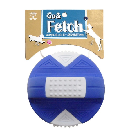
お買い物ガイド
日用品（デイリー）
リビング雑貨
お問い合わせ
トリマーグッズ
シニアサポート