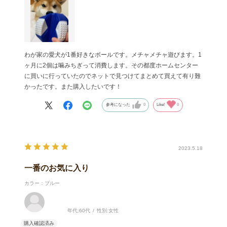
わが家の愛犬が1番好きなボールです。メチャメチャ遊びます。1
ヶ月に2個は噛みちぎって消費します。その都度ホームセンター
に買いに行っていたのでネットで見つけてまとめて買えて有り難
かったです。また購入したいです！
参考になった
0
Like!
0
2023.5.18
一番のお気に入り
カラー：ブルー
年代:
60代
性別:
女性