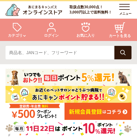
取扱点数30,000点！
3,000円以上で送料無料！
メニュー
カテゴリ
ログイン
お気に入り
カートを見る
犬
猫
ログイン
会員登録
小動物・鳥
アクア・爬虫類・昆虫
あにまるキャンパスについて
アフターサービス
ドッグフード
キャットフード
商品リクエスト
美容・ケア用品
服・おさんぽ用品