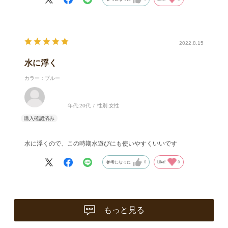
2022.8.15
水に浮く
カラー：ブルー
年代:
20代
性別:
女性
水に浮くので、この時期水遊びにも使いやすくいいです
参考になった
0
Like!
0
もっと見る