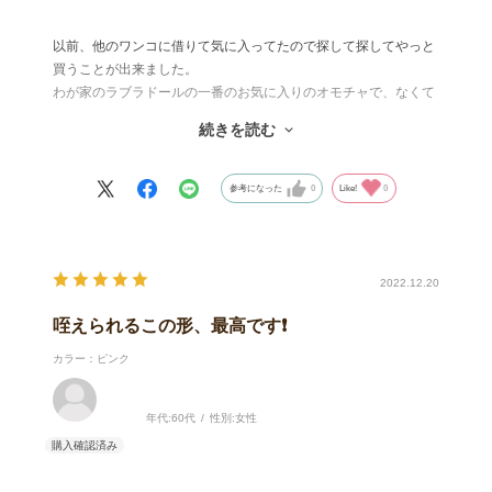
以前、他のワンコに借りて気に入ってたので探して探してやっと
買うことが出来ました。
わが家のラブラドールの一番のお気に入りのオモチャで、なくて
はならない存在です。予備も含めて3個持ってます。
続きを読む
咥えるのに丁度良い大きさ・形・柔らかさ。耐久性もわが家には
問題ないです。このてのオモチャは大きな音でピーピー鳴ります
が、こちらは控えめな音で場所を選ばず遊べます。
参考になった
0
Like!
0
2022.12.20
咥えられるこの形、最高です❗
カラー：ピンク
年代:
60代
性別:
女性