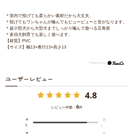
＊室内で投げても柔らかい素材だから大丈夫。
＊投げてもワンちゃんが噛んでもピューピューと音がなります。
＊超小型犬から大型犬までしっかり噛んで遊べる五角形
＊多頭犬飼育でも楽しく遊べます。
【材質】PVC
【サイズ】幅13×奥行13×高さ13
ユーザーレビュー
4.8
6
レビュー件数：
件
★
(5
5
)
★
(1