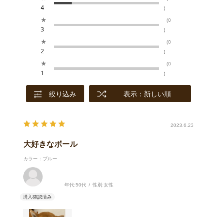
4
)
★
(0
3
)
★
(0
2
)
★
(0
1
)
絞り込み
表示：新しい順
2023.6.23
大好きなボール
カラー：ブルー
年代:
50代
性別:
女性