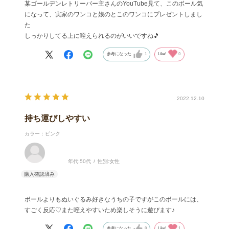
某ゴールデンレトリーバー主さんのYouTube見て、このボール気
になって、実家のワンコと娘のとこのワンコにプレゼントしまし
た
しっかりしてる上に咥えられるのがいいですね🎵
参考になった
1
Like!
0
2022.12.10
持ち運びしやすい
カラー：ピンク
年代:
50代
性別:
女性
ボールよりもぬいぐるみ好きなうちの子ですがこのボールには、
すごく反応♡また咥えやすいため楽しそうに遊びます♪
参考になった
0
Like!
1