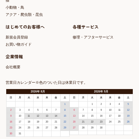
猫
小動物・鳥
アクア・爬虫類・昆虫
はじめてのお客様へ
各種サービス
新規会員登録
修理・アフターサービス
お買い物ガイド
企業情報
会社概要
営業日カレンダー※色のついた日は休業日です。
2026
年
8月
2026
年
9月
日
月
火
水
木
金
土
日
月
火
水
木
金
土
1
1
2
3
4
5
2
3
4
5
6
7
8
6
7
8
9
10
11
12
9
10
11
12
13
14
15
13
14
15
16
17
18
19
16
17
18
19
20
21
22
20
21
22
23
24
25
26
23
24
25
26
27
28
29
27
28
29
30
30
31