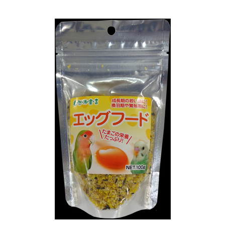
お買い物ガイド
日用品（デイリー）
リビング雑貨
お問い合わせ
トリマーグッズ
シニアサポート