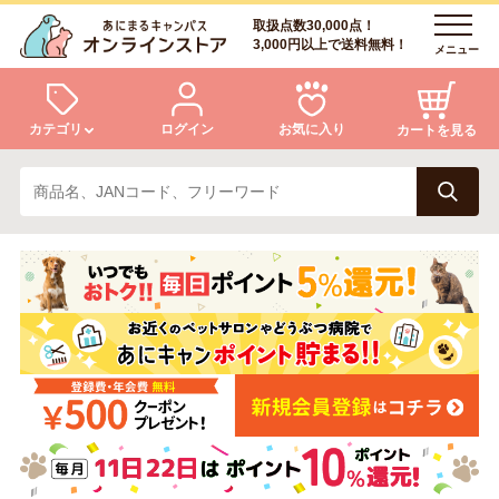
取扱点数30,000点！
3,000円以上で送料無料！
メニュー
カテゴリ
ログイン
お気に入り
カートを見る
犬
猫
ログイン
会員登録
小動物・鳥
アクア・爬虫類・昆虫
あにまるキャンパスについて
アフターサービス
ドッグフード
キャットフード
商品リクエスト
美容・ケア用品
服・おさんぽ用品