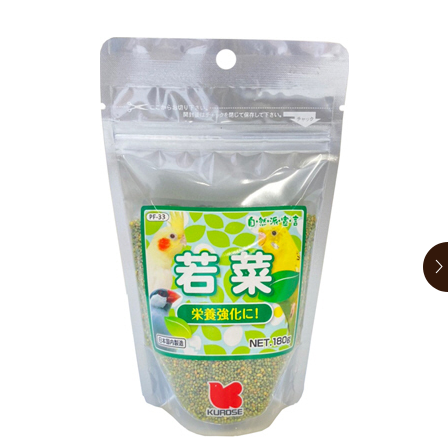
お買い物ガイド
日用品（デイリー）
リビング雑貨
お問い合わせ
トリマーグッズ
シニアサポート