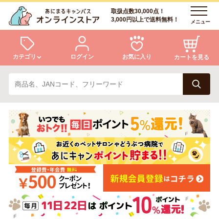
取扱点数30,000点！
3,000円以上で送料無料！
メニュー
カテゴリ
ログイン
お気に入り
カートを見る
犬
猫
ログイン
会員登録
小動物・鳥
アクア・爬虫類・昆虫
あにまるキャンパスについて
アフターサービス
ドッグフード
キャットフード
商品リクエスト
美容・ケア用品
服・おさんぽ用品