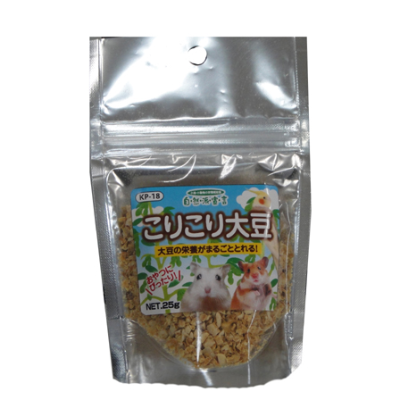
お買い物ガイド
日用品（デイリー）
リビング雑貨
お問い合わせ
トリマーグッズ
シニアサポート