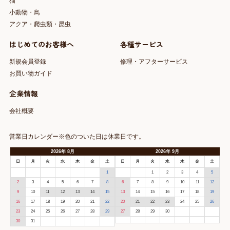
猫
小動物・鳥
アクア・爬虫類・昆虫
はじめてのお客様へ
各種サービス
新規会員登録
修理・アフターサービス
お買い物ガイド
企業情報
会社概要
営業日カレンダー※色のついた日は休業日です。
2026
年
8月
2026
年
9月
日
月
火
水
木
金
土
日
月
火
水
木
金
土
1
1
2
3
4
5
2
3
4
5
6
7
8
6
7
8
9
10
11
12
9
10
11
12
13
14
15
13
14
15
16
17
18
19
16
17
18
19
20
21
22
20
21
22
23
24
25
26
23
24
25
26
27
28
29
27
28
29
30
30
31