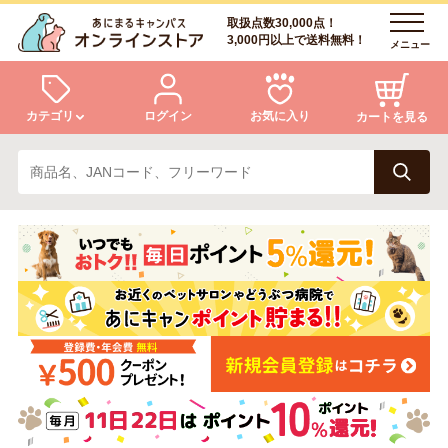
取扱点数30,000点！
3,000円以上で送料無料！
メニュー
カテゴリ
ログイン
お気に入り
カートを見る
犬
猫
ログイン
会員登録
小動物・鳥
アクア・爬虫類・昆虫
あにまるキャンパスについて
アフターサービス
ドッグフード
キャットフード
商品リクエスト
美容・ケア用品
服・おさんぽ用品