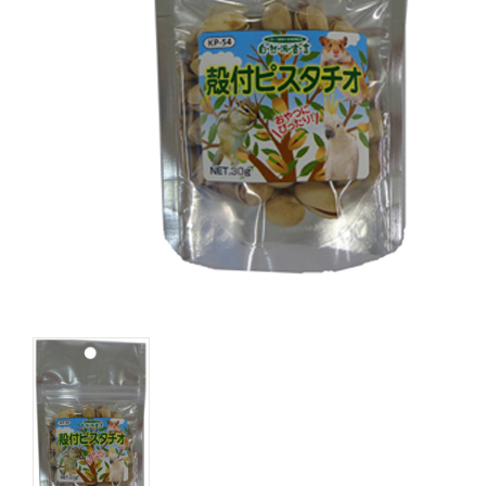
キャットフード
美容・ケア用品
服・おさんぽ用品
日用品（デイリー）
リビング雑貨
トリマーグッズ
シニアサポート