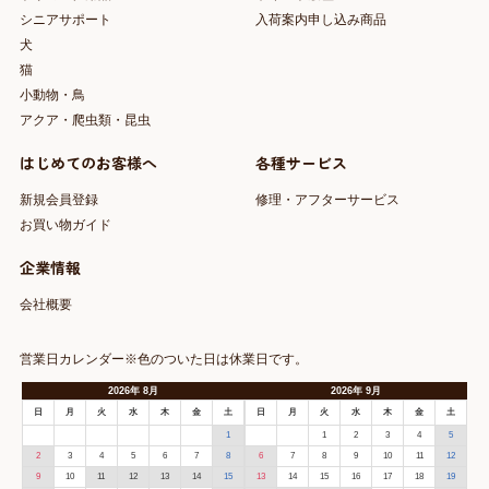
シニアサポート
入荷案内申し込み商品
犬
猫
小動物・鳥
アクア・爬虫類・昆虫
はじめてのお客様へ
各種サービス
新規会員登録
修理・アフターサービス
お買い物ガイド
企業情報
会社概要
営業日カレンダー※色のついた日は休業日です。
2026
年
8月
2026
年
9月
日
月
火
水
木
金
土
日
月
火
水
木
金
土
1
1
2
3
4
5
2
3
4
5
6
7
8
6
7
8
9
10
11
12
9
10
11
12
13
14
15
13
14
15
16
17
18
19