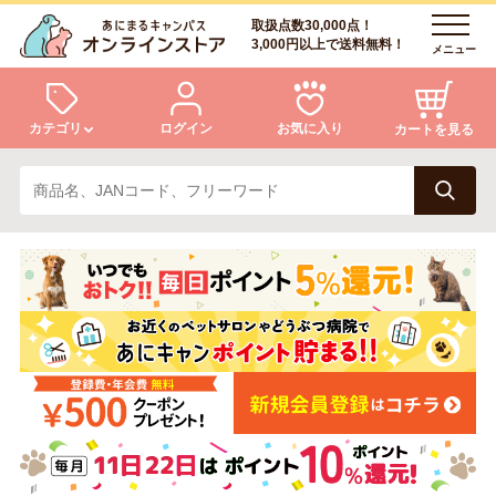
取扱点数30,000点！
3,000円以上で送料無料！
メニュー
カテゴリ
ログイン
お気に入り
カートを見る
犬
猫
ログイン
会員登録
小動物・鳥
アクア・爬虫類・昆虫
あにまるキャンパスについて
アフターサービス
ドッグフード
キャットフード
商品リクエスト
美容・ケア用品
服・おさんぽ用品