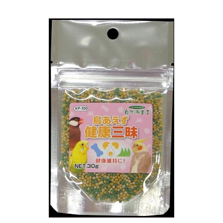
お買い物ガイド
日用品（デイリー）
リビング雑貨
お問い合わせ
トリマーグッズ
シニアサポート