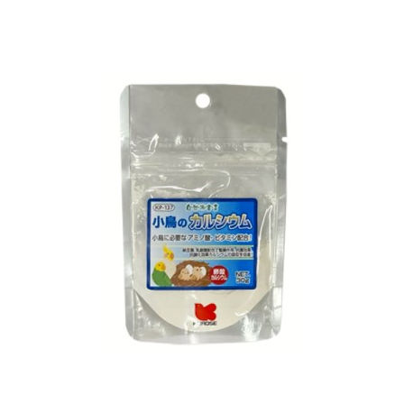
お買い物ガイド
日用品（デイリー）
リビング雑貨
お問い合わせ
トリマーグッズ
シニアサポート