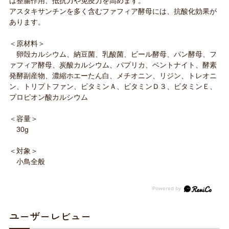
は整腸作用、抵抗力や免疫力を高めます。
アスタキサンチンを多く含むファフィア酵母には、抗酸化効果が
あります。
＜原材料＞
卵殻カルシウム、納豆菌、乳酸菌、ビール酵母、パン酵母、フ
ァフィア酵母、炭酸カルシウム、パプリカ、ベントナイト、酵素
発酵副産物、濃縮ホエーたん白、メチオニン、リジン、トレオニ
ン、トリプトファン、ビタミンＡ、ビタミンＤ３、ビタミンＥ、
プロピオン酸カルシウム
＜容量＞
30g
＜対象＞
小鳥全般
ユーザーレビュー