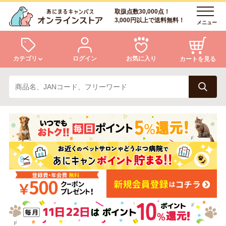
取扱点数30,000点！
3,000円以上で送料無料！
メニュー
カテゴリ
ログイン
お気に入り
カートを見る
犬
猫
ログイン
会員登録
小動物・鳥
アクア・爬虫類・昆虫
あにまるキャンパスについて
アフターサービス
ドッグフード
キャットフード
商品リクエスト
美容・ケア用品
服・おさんぽ用品