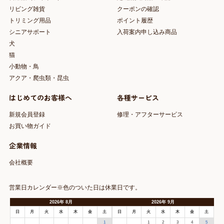
リビング雑貨
クーポンの確認
トリミング用品
ポイント履歴
シニアサポート
入荷案内申し込み商品
犬
猫
小動物・鳥
アクア・爬虫類・昆虫
はじめてのお客様へ
各種サービス
新規会員登録
修理・アフターサービス
お買い物ガイド
企業情報
会社概要
営業日カレンダー※色のついた日は休業日です。
2026
年
8月
2026
年
9月
日
月
火
水
木
金
土
日
月
火
水
木
金
土
1
1
2
3
4
5