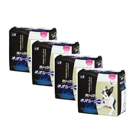
お買い物ガイド
日用品（デイリー）
リビング雑貨
お問い合わせ
トリマーグッズ
シニアサポート