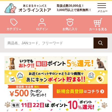
取扱点数30,000点！
3,000円以上で送料無料！
メニュー
カテゴリ
ログイン
お気に入り
カートを見る
犬
猫
ログイン
会員登録
小動物・鳥
アクア・爬虫類・昆虫
あにまるキャンパスについて
アフターサービス
ドッグフード
キャットフード
商品リクエスト
美容・ケア用品
服・おさんぽ用品