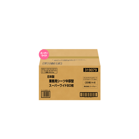
お買い物ガイド
日用品（デイリー）
リビング雑貨
お問い合わせ
トリマーグッズ
シニアサポート