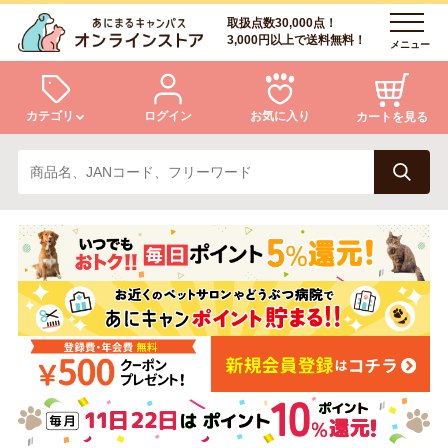
取扱点数30,000点！
3,000円以上で送料無料！
メニュー
カテゴリ
ログイン
お気に入り
カートを見る
犬
猫
ログイン
会員登録
小動物・鳥
アクア・爬虫類・昆虫
あにまるキャンパスについて
アフターサービス
ドッグフード
キャットフード
商品リクエスト
美容・ケア用品
服・おさんぽ用品