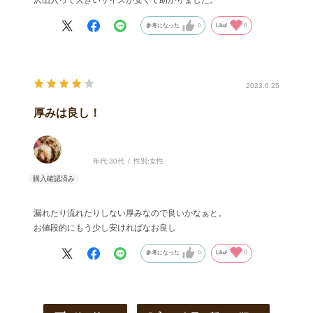
沢山入って大きいサイズが安くて助かりました。
参考になった
0
Like!
0
2023.6.25
厚みは良し！
年代:
30代
性別:
女性
漏れたり流れたりしない厚みなので良いかなぁと。
お値段的にもう少し安ければなお良し
参考になった
0
Like!
0