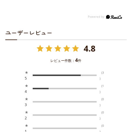
ユーザーレビュー
4.8
4
レビュー件数：
件
★
(3
5
)
★
(1
4
)
★
(0
3
)
★
(0
2
)
★
(0
1
)