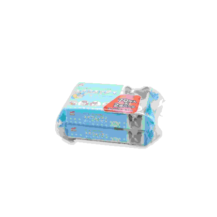
お買い物ガイド
日用品（デイリー）
リビング雑貨
お問い合わせ
トリマーグッズ
シニアサポート