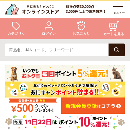
取扱点数30,000点！
3,000円以上で送料無料！
メニュー
カテゴリ
ログイン
お気に入り
カートを見る
犬
猫
ログイン
会員登録
小動物・鳥
アクア・爬虫類・昆虫
あにまるキャンパスについて
アフターサービス
ドッグフード
キャットフード
商品リクエスト
美容・ケア用品
服・おさんぽ用品