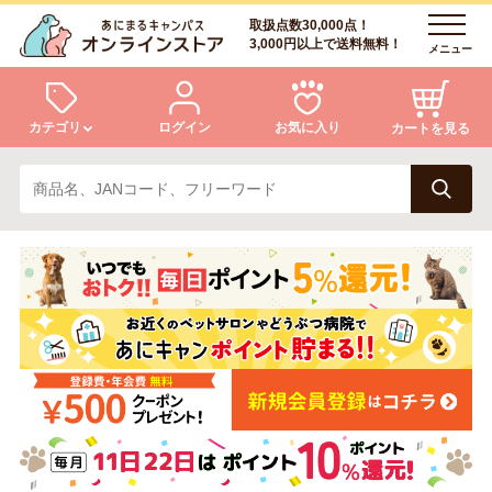
取扱点数30,000点！
3,000円以上で送料無料！
メニュー
カテゴリ
ログイン
お気に入り
カートを見る
犬
猫
ログイン
会員登録
小動物・鳥
アクア・爬虫類・昆虫
あにまるキャンパスについて
アフターサービス
ドッグフード
キャットフード
商品リクエスト
美容・ケア用品
服・おさんぽ用品