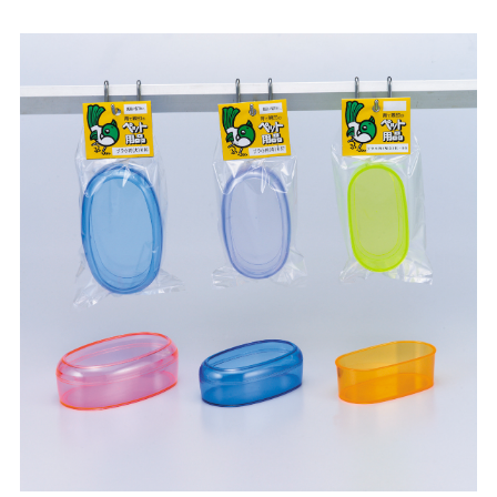
お買い物ガイド
日用品（デイリー）
リビング雑貨
お問い合わせ
トリマーグッズ
シニアサポート