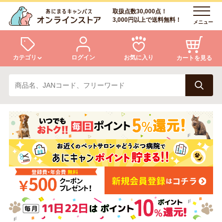
取扱点数30,000点！
3,000円以上で送料無料！
メニュー
カテゴリ
ログイン
お気に入り
カートを見る
犬
猫
ログイン
会員登録
小動物・鳥
アクア・爬虫類・昆虫
あにまるキャンパスについて
アフターサービス
ドッグフード
キャットフード
商品リクエスト
美容・ケア用品
服・おさんぽ用品