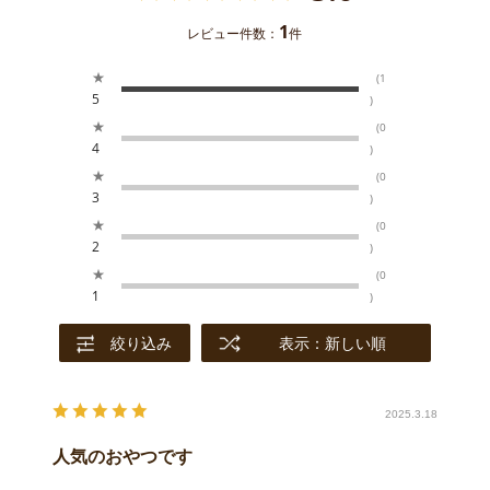
1
レビュー件数：
件
★
(1
5
)
★
(0
4
)
★
(0
3
)
★
(0
2
)
★
(0
1
)
絞り込み
表示：新しい順
2025.3.18
人気のおやつです