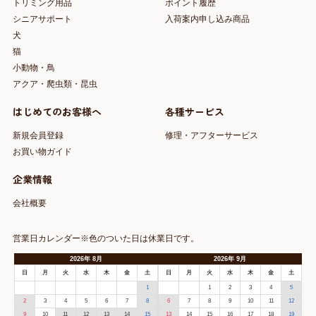
トリミング用品
ポイント履歴
シニアサポート
入荷案内申し込み商品
犬
猫
小動物・鳥
アクア・爬虫類・昆虫
はじめてのお客様へ
各種サービス
新規会員登録
修理・アフターサービス
お買い物ガイド
企業情報
会社概要
営業日カレンダー※色のついた日は休業日です。
2026
年
8月
2026
年
9月
日
月
火
水
木
金
土
日
月
火
水
木
金
土
1
1
2
3
4
5
2
3
4
5
6
7
8
6
7
8
9
10
11
12
9
10
11
12
13
14
15
13
14
15
16
17
18
19