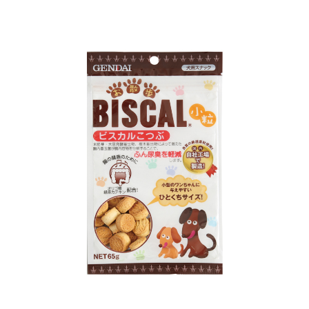
お買い物ガイド
日用品（デイリー）
リビング雑貨
お問い合わせ
トリマーグッズ
シニアサポート