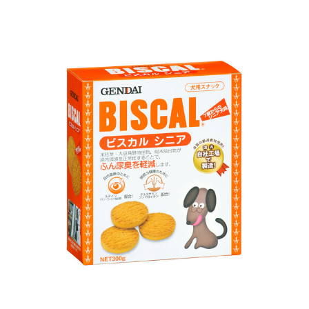
お買い物ガイド
日用品（デイリー）
リビング雑貨
お問い合わせ
トリマーグッズ
シニアサポート