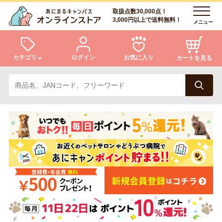
取扱点数30,000点！
3,000円以上で送料無料！
メニュー
カテゴリ
ログイン
お気に入り
カートを見る
犬
猫
ログイン
会員登録
小動物・鳥
アクア・爬虫類・昆虫
あにまるキャンパスについて
アフターサービス
ドッグフード
キャットフード
商品リクエスト
美容・ケア用品
服・おさんぽ用品