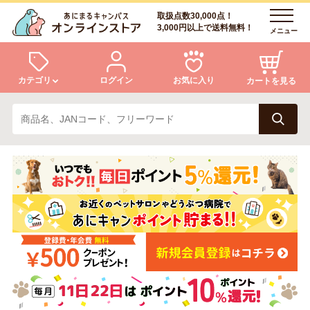
取扱点数30,000点！
3,000円以上で送料無料！
メニュー
カテゴリ
ログイン
お気に入り
カートを見る
犬
猫
ログイン
会員登録
小動物・鳥
アクア・爬虫類・昆虫
あにまるキャンパスについて
アフターサービス
ドッグフード
キャットフード
商品リクエスト
美容・ケア用品
服・おさんぽ用品