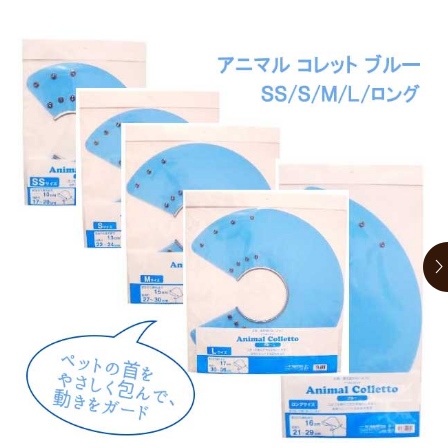
お買い物ガイド
日用品（デイリー）
リビング雑貨
お問い合わせ
トリマーグッズ
シニアサポート